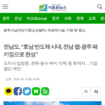
광주
전남
이슈&issue
정치
사회
경제
교육
문
광주시남자단기청소년쉼터, 바보의나눔 가정 밖 청소년 A…
광주시남자단기청소년쉼터 청소년 2명, 롯데 장학재단 '…
전남도, “호남 반도체 시대, 전남 팹·광주 패
광양제철소, 독거노인 마음이음 4천만원 사업비 전달
키징으로 완성”
광산구자원봉사센터, 폭염 '심각'…통합지원단 출정
도지사 입장문, 전력·용수·부지·인력 등 최적지…기업
중소벤처기업부, 2026년 지방소멸대응 유공 포상 후보…
결단 제안
전남광주특별시 광산구, '자원순환 시민실천단' 가동
입력 : 2026. 06. 11(목) 16:40
광산구, 청년 1인 가구 '나도 한 끼' 영양 교육
장성군, 2027년 '농번기 해결사' 외국인 계절근로자…
가
가
전남광주특별시 북구, '이달의 가게' 만족도 조사