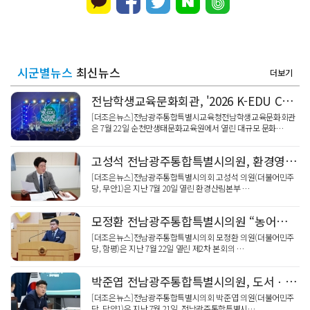
시군별뉴스
최신뉴스
더보기
전남학생교육문화회관, '2026 K-EDU Culture WAVE' 성황리에 마쳐
[더조은뉴스]전남광주통합특별시교육청전남학생교육문화회관
은 7월 22일 순천만생태문화교육원에서 열린 대규모 문화…
고성석 전남광주통합특별시의원, 환경영향평가 권한 이양에 따른 대응 체계 점검
[더조은뉴스]전남광주통합특별시의회 고성석 의원(더불어민주
당, 무안1)은 지난 7월 20일 열린 환경산림본부 …
모정환 전남광주통합특별시의원 “농어촌 기본소득 전면 시행으로 도농 상생 미래 열어야”
[더조은뉴스]전남광주통합특별시의회 모정환 의원(더불어민주
당, 함평)은 지난 7월 22일 열린 제2차 본회의 …
박준엽 전남광주통합특별시의원, 도서ㆍ벽지 품는 통합 AI교수학습플랫폼 주문
[더조은뉴스]전남광주통합특별시의회 박준엽 의원(더불어민주
당, 담양1)은 지난 7월 21일, 전남광주통합특별시…