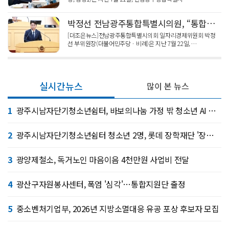
박정선 전남광주통합특별시의원, “통합특별시 노동ㆍ일자리 조례 제정으로 권익 보호와 상생 발전 계기 되길”
[더조은뉴스]전남광주통합특별시의회 일자리경제위원회 박정
선 부위원장(더불어민주당ㆍ비례)은 지난 7월 22일, …
실시간뉴스
많이 본 뉴스
1
광주시남자단기청소년쉼터, 바보의나눔 가정 밖 청소년 AI 서울 캠프
2
광주시남자단기청소년쉼터 청소년 2명, 롯데 장학재단 '장혜선 가정 밖 청소년 장학금' 선정
3
광양제철소, 독거노인 마음이음 4천만원 사업비 전달
4
광산구자원봉사센터, 폭염 '심각'…통합지원단 출정
5
중소벤처기업부, 2026년 지방소멸대응 유공 포상 후보자 모집