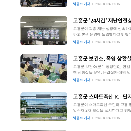
까지 토요일에도 100여…
박종수 기자
2026.08.06 13:36
고흥군 '24시간' 재난안전
고흥군이 각종 재난 상황에 신속하
하고 본격 운영에 돌입했다고 밝혔다. 재난안전상황실은 재난 발생 시 상황 접수, 전파는 물론
대응부터 상황 관리 및 …
박종수 기자
2026.08.06 13:36
고흥군 보건소, 폭염 상황실
고흥군 보건소(군수 공영민)는 연일
책 상황실을 운영, 온열질환 예방 및 취
역 응급의료기관과 연계,…
박종수 기자
2026.08.06 13:36
고흥군 스마트축산 ICT단지,
고흥군이 스마트축산 구현과 고흥 명
입주자 2차 모집을 실시한다고 밝혔다. 이번 2차 모집은 기반시설이 조성된 스마트축산 
단지 내 약 670…
박종수 기자
2026.08.06 13:36