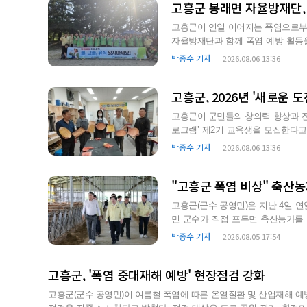
고흥군 봉래면 자율방재단, 
고흥군이 연일 이어지는 폭염으로부터
자율방재단과 함께 폭염 예방 활동
하기 위한 선제적 대응으로 풀…
박종수 기자
2026.08.06 13:36
고흥군, 2026년 '새로운 
고흥군이 군민들의 창의력 향상과 전문
로그램’ 제2기 교육생을 모집한다고 밝혔다. 이번 프로그램은 8월 18일부터 1
옥강리에 위치한…
박종수 기자
2026.08.06 13:36
"고흥군 폭염 비상" 축산농
고흥군(군수 공영민)은 지난 4일 
민 군수가 직접 포두면 축산농가를 
이는 현장 중심의 행보 …
박종수 기자
2026.08.05 17:54
고흥군, '폭염 중대재해 예방' 현장점검 강화
고흥군(군수 공영민)이 여름철 폭염에 따른 온열질환 및 산업재해 예방