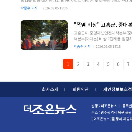
점검을 집중 실시한다고 밝혔다. 점검 대상은 도로·공원 관리, 환경미화, 공공근로, 수상안전 등 폭염 노출 현장이다. 고흥군은 폭염
특보 발효 시 작업환경 점검, 체감온도에 따른 작업시간 조정 및 휴
박종수 기자
2026.08.05 15:36
주요 점검 내용은 폭염 안전 5대 기본수칙 이행 여부, 충분한 식수 및
"폭염 비상" 고흥군, 중대
고흥군이 중앙재난안전대책본부(중대
책본부(재대본) 비상 2단계를 발령
동한다. 군은 그동안 재난…
박종수 기자
2026.08.05 15:18
1
2
3
4
5
6
7
회사소개
회원약관
개인정보보호정
발행 : 더조은뉴스
｜ 등록번호
주소 : 광주광역시 북구 군왕로 85
[ 더조은뉴스 ]를 통해 제공