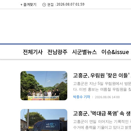
2026.08.07 01:59
+ 즐겨찾기
전체기사
전남광주
시군별뉴스
이슈&issue
고흥군, 우림원 '찾은 이들
고흥군은 지난 5일 우림원에서 방
다. 이번 홍보는 여름철 우림원을
기 위해 마련됐다. 우림원은 전라…
박종수 기자
2026.08.06 14:00
고흥군, '역대급 폭염' 속
고흥군이 연일 이어지는 기록적인 
수거에 총력을 기울이고 있다고 밝혔다