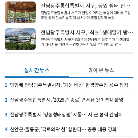
전남광주통합특별시 서구, 공원 쉼터 선풍기 확대 '생활밀착형 폭염 대응'
전남광주통합특별시 서구가 연일 이어지는 폭염에 대비해 도심
공원 쉼터 선풍기를 확대 설치하며 생활밀착형 폭염 …
전남광주특별시 서구, '최초' 생애말기 방문간호 지원사업 추진
전남광주특별시 서구가 8월부터 전남광주 최초로 재가 생애말
기 대상자를 위한 방문간호 지원사업을 추진한다고 밝…
실시간뉴스
많이 본 뉴스
1
민형배 전남광주특별시장, '가뭄 비상' 현경양수장 용수 점검
2
전남광주통합특별시, '2026년 종료' 면세유 3년 연장 환영
3
전남광주특별시 '영농형태양광' 시동… 시·군 협력 간담회
4
신안군-울릉군, '국토외곽 섬' 살린다… 공동 대응 강화