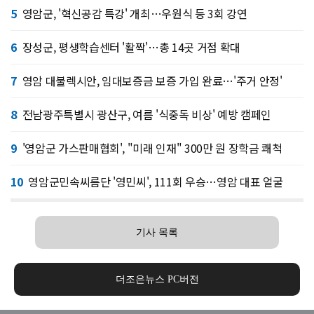
5
영암군, '혁신공감 특강' 개최…우원식 등 3회 강연
6
장성군, 평생학습센터 '활짝'…총 14곳 거점 확대
7
영암 대불렉시안, 임대보증금 보증 가입 완료…'주거 안정'
8
전남광주특별시 광산구, 여름 '식중독 비상' 예방 캠페인
9
'영암군 가스판매협회', "미래 인재" 300만 원 장학금 쾌척
10
영암군민속씨름단 '영민씨', 111회 우승…영암 대표 얼굴
기사 목록
더조은뉴스 PC버전