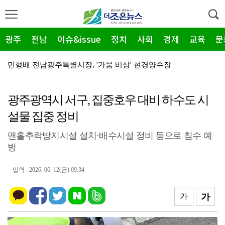
광주
전남
이슈&issue
정치
사회
경제
교육
문
민형배 전남광주특별시장, '가뭄 비상' 현경양수장 용수…
전남광주통합특별시, '2026년 종료' 면세유 3년 연…
광주광역시 서구, 집중호우 대비 하수도 시
전남광주특별시 '영농형태양광' 시동… 시·군 협력 간담…
설물 집중 정비
신안군-울릉군, '국토외곽 섬' 살린다… 공동 대응 강…
맨홀추락방지시설 설치·배수시설 정비 등으로 침수 예
영암군, '혁신공감 특강' 개최…우원식 등 3회 강연
방
장성군, 평생학습센터 '활짝'…총 14곳 거점 확대
입력 : 2026. 06. 12(금) 09:34
영암 대불렉시안, 임대보증금 보증 가입 완료…'주거 안…
전남광주특별시 광산구, 여름 '식중독 비상' 예방 캠페…
가
가
'영암군 가스판매협회', "미래 인재" 300만 원 장…