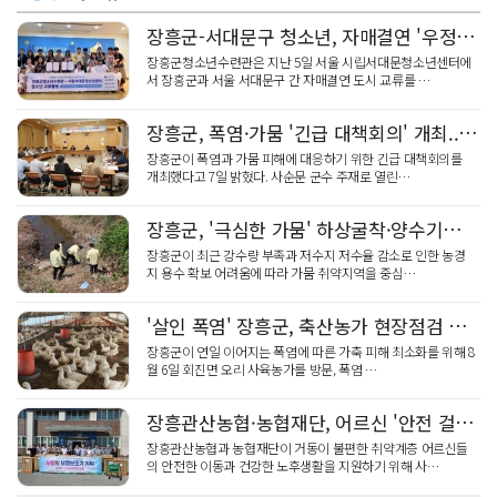
장흥군-서대문구 청소년, 자매결연 '우정' 잇다
장흥군청소년수련관은 지난 5일 서울 시립서대문청소년센터에
서 장흥군과 서울 서대문구 간 자매결연 도시 교류를 …
장흥군, 폭염·가뭄 '긴급 대책회의' 개최... "피해 막아라"
장흥군이 폭염과 가뭄 피해에 대응하기 위한 긴급 대책회의를
개최했다고 7일 밝혔다. 사순문 군수 주재로 열린…
장흥군, '극심한 가뭄' 하상굴착·양수기…농업용수 '숨통'
장흥군이 최근 강수량 부족과 저수지 저수율 감소로 인한 농경
지 용수 확보 어려움에 따라 가뭄 취약지역을 중심…
'살인 폭염' 장흥군, 축산농가 현장점검 총력
장흥군이 연일 이어지는 폭염에 따른 가축 피해 최소화를 위해 8
월 6일 회진면 오리 사육농가를 방문, 폭염 …
장흥관산농협·농협재단, 어르신 '안전 걸음' 보행보조기 70대 기탁
장흥관산농협과 농협재단이 거동이 불편한 취약계층 어르신들
의 안전한 이동과 건강한 노후생활을 지원하기 위해 사…