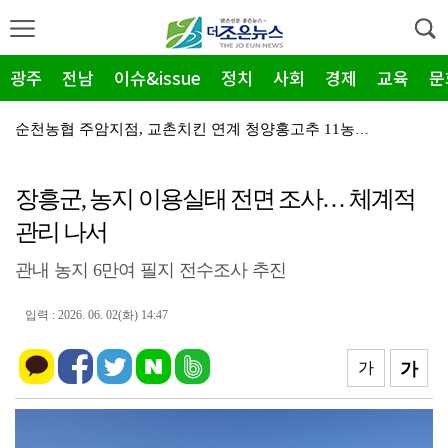
광주
전남
이슈&issue
정치
사회
경제
교육
문
순천농협 주암지점, 교촌치킨 연계 청양홍고추 11농가 …
장흥군, 폭염·가뭄 '긴급 대책회의' 개최... "피해…
장흥군, 농지 이용실태 전면 조사… 체계적
광주지방보훈청, 백범 김구 150주년: 청렴·적극행정 …
관리 나서
전남광주특별시, 해남 '400MW 태양광' 착공…SK하…
관내 농지 6만여 필지 전수조사 추진
농어촌공사 전남본부, 2026년 전남광주 통합특별시 워…
전남광주특별시 '폭염 비상', 온열질환 고위험군 특별 …
입력 : 2026. 06. 02(화) 14:47
(재)전라남도청소년미래재단, 아동·청소년 범죄예방 캠페…
가
가
영암 가뭄 '비상'… 서삼석 농해수위원장, 현장 점검
광양시 광영도서관, "AI 작가" 길 위의 인문학