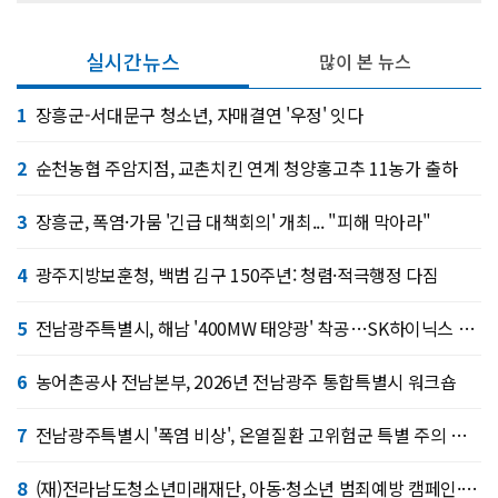
실시간뉴스
많이 본 뉴스
1
장흥군-서대문구 청소년, 자매결연 '우정' 잇다
2
순천농협 주암지점, 교촌치킨 연계 청양홍고추 11농가 출하
3
장흥군, 폭염·가뭄 '긴급 대책회의' 개최... "피해 막아라"
4
광주지방보훈청, 백범 김구 150주년: 청렴·적극행정 다짐
5
전남광주특별시, 해남 '400MW 태양광' 착공…SK하이닉스 공급
6
농어촌공사 전남본부, 2026년 전남광주 통합특별시 워크숍
7
전남광주특별시 '폭염 비상', 온열질환 고위험군 특별 주의 당부
8
(재)전라남도청소년미래재단, 아동·청소년 범죄예방 캠페인·연합 아웃리치