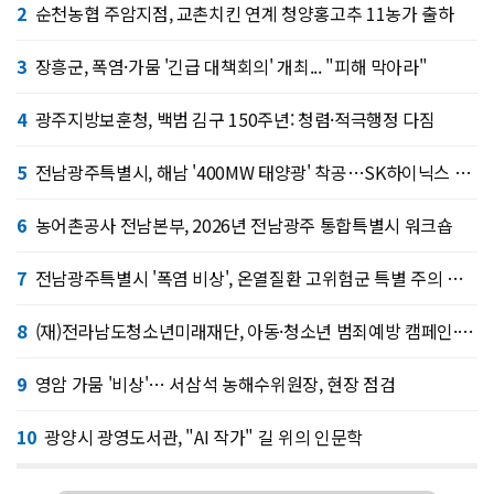
2
순천농협 주암지점, 교촌치킨 연계 청양홍고추 11농가 출하
3
장흥군, 폭염·가뭄 '긴급 대책회의' 개최... "피해 막아라"
4
광주지방보훈청, 백범 김구 150주년: 청렴·적극행정 다짐
5
전남광주특별시, 해남 '400MW 태양광' 착공…SK하이닉스 공급
6
농어촌공사 전남본부, 2026년 전남광주 통합특별시 워크숍
7
전남광주특별시 '폭염 비상', 온열질환 고위험군 특별 주의 당부
8
(재)전라남도청소년미래재단, 아동·청소년 범죄예방 캠페인·연합 아웃리치
9
영암 가뭄 '비상'… 서삼석 농해수위원장, 현장 점검
10
광양시 광영도서관, "AI 작가" 길 위의 인문학