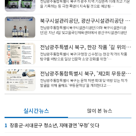
전남광주통합특별시 북구가 광주 지역 기상관측 이래 최고 기온
을 기록하는 등 극한 폭염이 지속될 것으로 예상됨…
북구시설관리공단, 광산구시설관리공단 '재취업 컨설팅' 공동 협약
전남광주통합특별시북구시설관리공단(이하 북구시설관리공
단)은 지난 4일 빛고을국민체육센터에서 광산구시설관리공단
…
전남광주특별시 북구, 한강 작품 '길 위의 인문학' 운영
전남광주통합특별시 북구(구청장 신수정)는 한강 작가의 작품
탐구를 바탕으로 일상 인문학 소양 강화를 위한 ‘…
전남광주통합특별시 북구, '제2회 무등문학상' 작품 공모
전남광주통합특별시 북구는 문학 저변 확대 및 역량 있는 작가
발굴을 위해 올해도 ‘무등문학상’을 개최한다고 …
실시간뉴스
많이 본 뉴스
1
장흥군-서대문구 청소년, 자매결연 '우정' 잇다