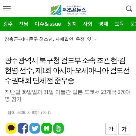
광주
전남
이슈&issue
정치
사회
경제
교육
문
장흥군-서대문구 청소년, 자매결연 '우정' 잇다
순천농협 주암지점, 교촌치킨 연계 청양홍고추 11농가 …
광주광역시 북구청 검도부 소속 조관현·김
장흥군, 폭염·가뭄 '긴급 대책회의' 개최... "피해…
현영 선수, 제1회 아시아·오세아니아 검도선
광주지방보훈청, 백범 김구 150주년: 청렴·적극행정 …
수권대회 단체전 준우승
전남광주특별시, 해남 '400MW 태양광' 착공…SK하…
지난달 30일일과 31일 이틀간 일본 도쿄서 23개국 270여
농어촌공사 전남본부, 2026년 전남광주 통합특별시 워…
명 참가
전남광주특별시 '폭염 비상', 온열질환 고위험군 특별 …
입력 : 2026. 06. 03(수) 09:11
(재)전라남도청소년미래재단, 아동·청소년 범죄예방 캠페…
가
가
영암 가뭄 '비상'… 서삼석 농해수위원장, 현장 점검