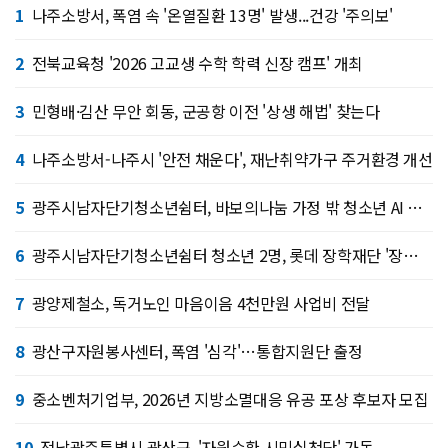
1
나주소방서, 폭염 속 '온열질환 13명' 발생...건강 '주의보'
2
전북교육청 '2026 고교생 수학 학력 신장 캠프' 개최
3
민형배·김산 무안 회동, 군공항 이전 '상생 해법' 찾는다
4
나주소방서-나주시 '안전 채운다', 재난취약가구 주거환경 개선
5
광주시남자단기청소년쉼터, 바보의나눔 가정 밖 청소년 AI 서울 캠프
6
광주시남자단기청소년쉼터 청소년 2명, 롯데 장학재단 '장혜선 가정 밖 청소년 장학금' 선정
7
광양제철소, 독거노인 마음이음 4천만원 사업비 전달
8
광산구자원봉사센터, 폭염 '심각'…통합지원단 출정
9
중소벤처기업부, 2026년 지방소멸대응 유공 포상 후보자 모집
10
전남광주특별시 광산구, '자원순환 시민실천단' 가동