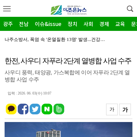
광주
전남
이슈&issue
정치
사회
경제
교육
문
나주소방서, 폭염 속 '온열질환 13명' 발생...건강…
전북교육청 '2026 고교생 수학 학력 신장 캠프' 개…
한전, 사우디 자푸라 2단계 열병합 사업 수주
민형배·김산 무안 회동, 군공항 이전 '상생 해법' 찾…
사우디 풍력, 태양광, 가스복합에 이어 자푸라 2단계 열
나주소방서-나주시 '안전 채운다', 재난취약가구 주거환…
병합 사업 수주
광주시남자단기청소년쉼터, 바보의나눔 가정 밖 청소년 A…
입력 : 2026. 06. 03(수) 10:07
광주시남자단기청소년쉼터 청소년 2명, 롯데 장학재단 '…
광양제철소, 독거노인 마음이음 4천만원 사업비 전달
가
가
광산구자원봉사센터, 폭염 '심각'…통합지원단 출정
중소벤처기업부, 2026년 지방소멸대응 유공 포상 후보…