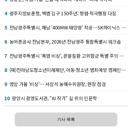
4
광주지방보훈청, 백범 김구 150주년: 청렴·적극행정 다짐
5
전남광주특별시, 해남 '400MW 태양광' 착공…SK하이닉스 공급
6
농어촌공사 전남본부, 2026년 전남광주 통합특별시 워크숍
7
전남광주특별시 '폭염 비상', 온열질환 고위험군 특별 주의 당부
8
(재)전라남도청소년미래재단, 아동·청소년 범죄예방 캠페인·연합 아웃리치
9
영암 가뭄 '비상'… 서삼석 농해수위원장, 현장 점검
10
광양시 광영도서관, "AI 작가" 길 위의 인문학
기사 목록