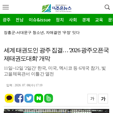
광주
전남
이슈&issue
정치
사회
경제
교육
문
장흥군-서대문구 청소년, 자매결연 '우정' 잇다
순천농협 주암지점, 교촌치킨 연계 청양홍고추 11농가 …
세계 태권도인 광주 집결… '2026 광주오픈국
장흥군, 폭염·가뭄 '긴급 대책회의' 개최... "피해…
제태권도대회' 개막
광주지방보훈청, 백범 김구 150주년: 청렴·적극행정 …
11일~12일 '2일간' 한국, 미국, 멕시코 등 6개국 참가, 빛
전남광주특별시, 해남 '400MW 태양광' 착공…SK하…
고을체육관서 이틀간 열전
농어촌공사 전남본부, 2026년 전남광주 통합특별시 워…
입력 : 2026. 07. 08(수) 17:19
전남광주특별시 '폭염 비상', 온열질환 고위험군 특별 …
(재)전라남도청소년미래재단, 아동·청소년 범죄예방 캠페…
가
가
영암 가뭄 '비상'… 서삼석 농해수위원장, 현장 점검