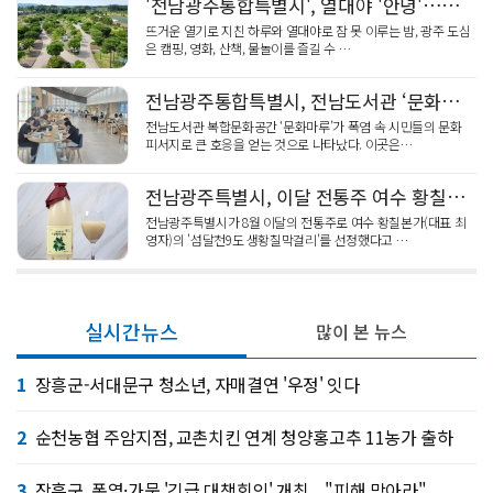
'전남광주통합특별시', 열대야 '안녕'…광주 도심 '하룻밤 피서'
뜨거운 열기로 지친 하루와 열대야로 잠 못 이루는 밤, 광주 도심
은 캠핑, 영화, 산책, 물놀이를 즐길 수 …
전남광주통합특별시, 전남도서관 ‘문화마루’ 폭염 속 문화피서지 '흥행'
전남도서관 복합문화공간 ‘문화마루’가 폭염 속 시민들의 문화
피서지로 큰 호응을 얻는 것으로 나타났다. 이곳은…
전남광주특별시, 이달 전통주 여수 황칠본가 ‘섬달천9도 생황칠막걸리’ 선정
전남광주특별시가 8월 이달의 전통주로 여수 황칠본가(대표 최
영자)의 '섬달천9도 생황칠막걸리'를 선정했다고 …
실시간뉴스
많이 본 뉴스
1
장흥군-서대문구 청소년, 자매결연 '우정' 잇다
2
순천농협 주암지점, 교촌치킨 연계 청양홍고추 11농가 출하
3
장흥군, 폭염·가뭄 '긴급 대책회의' 개최... "피해 막아라"