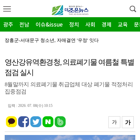
광주
전남
이슈&issue
정치
사회
경제
교육
문
장흥군-서대문구 청소년, 자매결연 '우정' 잇다
순천농협 주암지점, 교촌치킨 연계 청양홍고추 11농가 …
영산강유역환경청, 의료폐기물 여름철 특별
장흥군, 폭염·가뭄 '긴급 대책회의' 개최... "피해…
점검 실시
광주지방보훈청, 백범 김구 150주년: 청렴·적극행정 …
8월말까지 의료폐기물 취급업체 대상 폐기물 적정처리
전남광주특별시, 해남 '400MW 태양광' 착공…SK하…
집중점검
농어촌공사 전남본부, 2026년 전남광주 통합특별시 워…
입력 : 2026. 07. 08(수) 10:15
전남광주특별시 '폭염 비상', 온열질환 고위험군 특별 …
(재)전라남도청소년미래재단, 아동·청소년 범죄예방 캠페…
가
가
영암 가뭄 '비상'… 서삼석 농해수위원장, 현장 점검