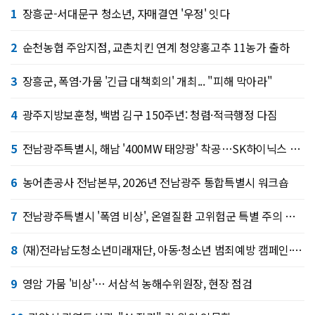
1
장흥군-서대문구 청소년, 자매결연 '우정' 잇다
2
순천농협 주암지점, 교촌치킨 연계 청양홍고추 11농가 출하
3
장흥군, 폭염·가뭄 '긴급 대책회의' 개최... "피해 막아라"
4
광주지방보훈청, 백범 김구 150주년: 청렴·적극행정 다짐
5
전남광주특별시, 해남 '400MW 태양광' 착공…SK하이닉스 공급
6
농어촌공사 전남본부, 2026년 전남광주 통합특별시 워크숍
7
전남광주특별시 '폭염 비상', 온열질환 고위험군 특별 주의 당부
8
(재)전라남도청소년미래재단, 아동·청소년 범죄예방 캠페인·연합 아웃리치
9
영암 가뭄 '비상'… 서삼석 농해수위원장, 현장 점검