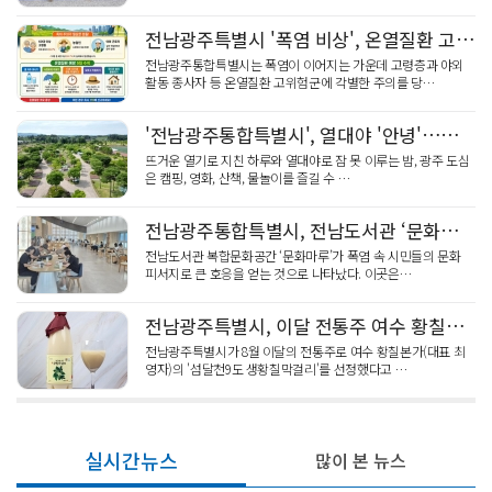
전남광주특별시 '폭염 비상', 온열질환 고위험군 특별 주의 당부
전남광주통합특별시는 폭염이 이어지는 가운데 고령층과 야외
활동 종사자 등 온열질환 고위험군에 각별한 주의를 당…
'전남광주통합특별시', 열대야 '안녕'…광주 도심 '하룻밤 피서'
뜨거운 열기로 지친 하루와 열대야로 잠 못 이루는 밤, 광주 도심
은 캠핑, 영화, 산책, 물놀이를 즐길 수 …
전남광주통합특별시, 전남도서관 ‘문화마루’ 폭염 속 문화피서지 '흥행'
전남도서관 복합문화공간 ‘문화마루’가 폭염 속 시민들의 문화
피서지로 큰 호응을 얻는 것으로 나타났다. 이곳은…
전남광주특별시, 이달 전통주 여수 황칠본가 ‘섬달천9도 생황칠막걸리’ 선정
전남광주특별시가 8월 이달의 전통주로 여수 황칠본가(대표 최
영자)의 '섬달천9도 생황칠막걸리'를 선정했다고 …
실시간뉴스
많이 본 뉴스