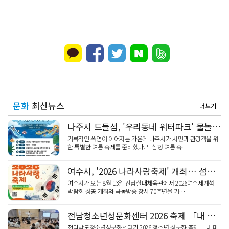
문화
최신뉴스
더보기
나주시 드들섬, '우리동네 워터파크' 물놀이 축제
기록적인 폭염이 이어지는 가운데 나주시가 시민과 관광객을 위
한 특별한 여름 축제를 준비했다. 도심형 여름 축…
여수시, '2026 나라사랑축제' 개최… 섬박람회 성공 기원
여수시가 오는 8월 13일 진남실내체육관에서 2026여수세계섬
박람회 성공 개최와 극동방송 창사 70주년을 기…
전남청소년성문화센터 2026 축제 「내 마음은 내가, 네 마음은 네가」
전라남도청소년성문화센터가 2026 청소년 성문화 축제 「내 마