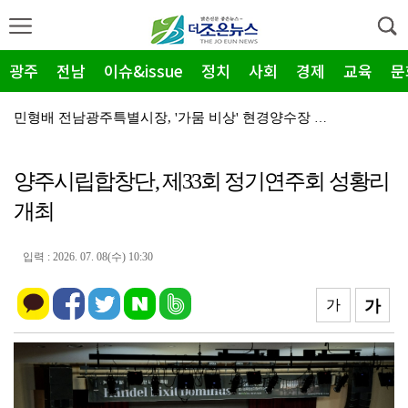
광주
전남
이슈&issue
정치
사회
경제
교육
문
민형배 전남광주특별시장, '가뭄 비상' 현경양수장 용수…
전남광주통합특별시, '2026년 종료' 면세유 3년 연…
양주시립합창단, 제33회 정기연주회 성황리
전남광주특별시 '영농형태양광' 시동… 시·군 협력 간담…
개최
신안군-울릉군, '국토외곽 섬' 살린다… 공동 대응 강…
영암군, '혁신공감 특강' 개최…우원식 등 3회 강연
입력 : 2026. 07. 08(수) 10:30
장성군, 평생학습센터 '활짝'…총 14곳 거점 확대
가
가
영암 대불렉시안, 임대보증금 보증 가입 완료…'주거 안…
전남광주특별시 광산구, 여름 '식중독 비상' 예방 캠페…
'영암군 가스판매협회', "미래 인재" 300만 원 장…