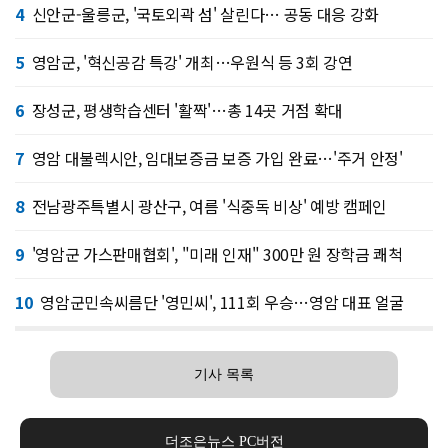
4
신안군-울릉군, '국토외곽 섬' 살린다… 공동 대응 강화
5
영암군, '혁신공감 특강' 개최…우원식 등 3회 강연
6
장성군, 평생학습센터 '활짝'…총 14곳 거점 확대
7
영암 대불렉시안, 임대보증금 보증 가입 완료…'주거 안정'
8
전남광주특별시 광산구, 여름 '식중독 비상' 예방 캠페인
9
'영암군 가스판매협회', "미래 인재" 300만 원 장학금 쾌척
10
영암군민속씨름단 '영민씨', 111회 우승…영암 대표 얼굴
기사 목록
더조은뉴스 PC버전