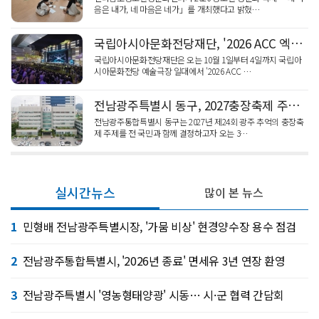
음은 내가, 네 마음은 네가」를 개최했다고 밝혔…
국립아시아문화전당재단, '2026 ACC 엑스뮤직', 10월 1일 개막
국립아시아문화전당재단은 오는 10월 1일부터 4일까지 국립아
시아문화전당 예술극장 일대에서 '2026 ACC …
전남광주특별시 동구, 2027충장축제 주제 '전 국민' 설문 실시
전남광주통합특별시 동구는 2027년 제24회 광주 추억의 충장축
제 주제를 전 국민과 함께 결정하고자 오는 3…
실시간뉴스
많이 본 뉴스
1
민형배 전남광주특별시장, '가뭄 비상' 현경양수장 용수 점검
2
전남광주통합특별시, '2026년 종료' 면세유 3년 연장 환영
3
전남광주특별시 '영농형태양광' 시동… 시·군 협력 간담회