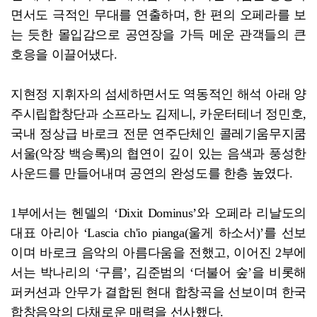
면서도 극적인 무대를 연출하며, 한 편의 오페라를 보
는 듯한 몰입감으로 공연장을 가득 메운 관객들의 큰
호응을 이끌어냈다.
지현정 지휘자의 섬세하면서도 역동적인 해석 아래 양
주시립합창단과 소프라노 김제니, 카운터테너 정민호,
국내 정상급 바로크 전문 연주단체인 콜레기움무지쿰
서울(악장 백승록)의 협연이 깊이 있는 음색과 풍성한
사운드를 만들어내며 공연의 완성도를 한층 높였다.
1부에서는 헨델의 ‘Dixit Dominus’와 오페라 리날도의
대표 아리아 ‘Lascia ch'io pianga(울게 하소서)’를 선보
이며 바로크 음악의 아름다움을 전했고, 이어진 2부에
서는 박나리의 ‘구름’, 김준범의 ‘더불어 숲’을 비롯해
퍼커션과 안무가 결합된 현대 합창곡을 선보이며 한국
합창음악의 다채로운 매력을 선사했다.