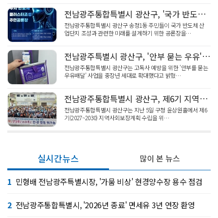
전남광주통합특별시 광산구, '국가 반도체 산업단지' 조성 주민 공론장 개최
전남광주통합특별시 광산구 송정1동 주민들이 국가 반도체 산
업단지 조성과 관련한 미래를 설계하기 위한 공론장을…
전남광주특별시 광산구, '안부 묻는 우유' 중장년 확대…100가구 돌봄
전남광주통합특별시 광산구는 고독사 예방을 위한 '안부를 묻는
우유배달' 사업을 중장년 세대로 확대했다고 밝혔…
전남광주통합특별시 광산구, 제6기 지역사회보장계획 민관 합동 연수 개최
전남광주통합특별시 광산구는 지난 5일 구청 윤상원홀에서 제6
기(2027~2030) 지역사회보장계획 수립을 위…
실시간뉴스
많이 본 뉴스
1
민형배 전남광주특별시장, '가뭄 비상' 현경양수장 용수 점검
2
전남광주통합특별시, '2026년 종료' 면세유 3년 연장 환영