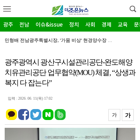
광주
전남
이슈&issue
정치
사회
경제
교육
문
민형배 전남광주특별시장, '가뭄 비상' 현경양수장 용수…
전남광주통합특별시, '2026년 종료' 면세유 3년 연…
광주광역시 광산구시설관리공단-완도해양
전남광주특별시 '영농형태양광' 시동… 시·군 협력 간담…
치유관리공단 업무협약(MOU) 체결, “상생과
신안군-울릉군, '국토외곽 섬' 살린다… 공동 대응 강…
복지 다 잡는다”
영암군, '혁신공감 특강' 개최…우원식 등 3회 강연
장성군, 평생학습센터 '활짝'…총 14곳 거점 확대
입력 : 2026. 06. 11(목) 17:02
영암 대불렉시안, 임대보증금 보증 가입 완료…'주거 안…
가
가
전남광주특별시 광산구, 여름 '식중독 비상' 예방 캠페…
'영암군 가스판매협회', "미래 인재" 300만 원 장…