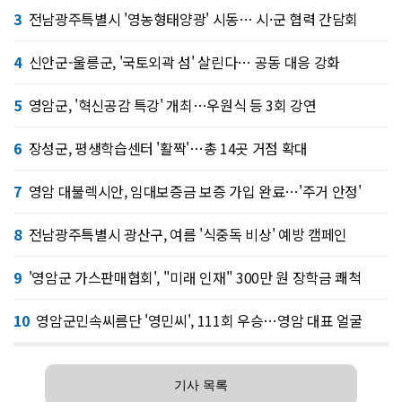
3
전남광주특별시 '영농형태양광' 시동… 시·군 협력 간담회
4
신안군-울릉군, '국토외곽 섬' 살린다… 공동 대응 강화
5
영암군, '혁신공감 특강' 개최…우원식 등 3회 강연
6
장성군, 평생학습센터 '활짝'…총 14곳 거점 확대
7
영암 대불렉시안, 임대보증금 보증 가입 완료…'주거 안정'
8
전남광주특별시 광산구, 여름 '식중독 비상' 예방 캠페인
9
'영암군 가스판매협회', "미래 인재" 300만 원 장학금 쾌척
10
영암군민속씨름단 '영민씨', 111회 우승…영암 대표 얼굴
기사 목록