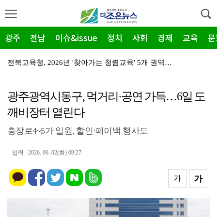
광주
전남
이슈&issue
정치
사회
경제
교육
문
전북교육청, 2026년 '찾아가는 청렴교육' 5개 권역…
전북교육청, '교육혁신도시' 공모 도전…14개 시군
광주광역시동구, 먹거리·공연 가득…6일 도
무안군청소년수련관, '반짝이는 여름' 체험…마술·요리·…
깨비장터 열린다
무안군 청소년, '천연염색'으로 전통문화 체험
충장로4~5가 일원, 할인·페이백 행사도
전남광주특별시 남구, 조선대 교직원·동문 ‘고향사랑기부…
완도군, 8월 '하천·계곡' 불법 점용 시설 집중 단속
입력 : 2026. 06. 02(화) 09:27
전남광주특별시 동구 충장동, 여름밤 '충.장.밤' 버스…
가
가
전남광주특별시 동구, 여름철 재해 대비 '고위험 가로수…
㈜금화, 무안군 드림스타트 '온정' 1천만원 육가공품