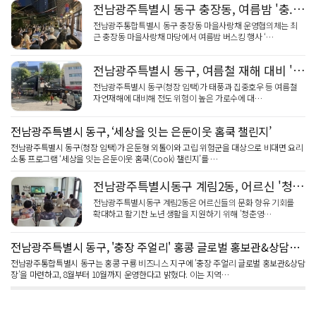
전남광주특별시 동구 충장동, 여름밤 '충.장.밤' 버스킹 성황
전남광주통합특별시 동구 충장동 마을사랑채 운영협의체는 최
근 충장동 마을사랑채 마당에서 여름밤 버스킹 행사 ‘…
전남광주특별시 동구, 여름철 재해 대비 '고위험 가로수 선제 정비'
전남광주특별시 동구(청장 임택)가 태풍과 집중호우 등 여름철
자연재해에 대비해 전도 위험이 높은 가로수에 대…
전남광주특별시 동구, ‘세상을 잇는 은둔이웃 홈쿡 챌린지’
전남광주특별시 동구(청장 임택)가 은둔형 외톨이와 고립 위험군을 대상으로 비대면 요리
소통 프로그램 ‘세상을 잇는 은둔이웃 홈쿡(Cook) 챌린지’를 …
전남광주특별시동구 계림2동, 어르신 '청춘영화관' 첫 운영
전남광주특별시동구 계림2동은 어르신들의 문화 향유 기회를
확대하고 활기찬 노년 생활을 지원하기 위해 '청춘영…
전남광주특별시 동구, '충장 주얼리' 홍콩 글로벌 홍보관&상담장 운영
전남광주통합특별시 동구는 홍콩 구룡 비즈니스 지구에 '충장 주얼리 글로벌 홍보관&상담
장'을 마련하고, 8월부터 10월까지 운영한다고 밝혔다. 이는 지역…