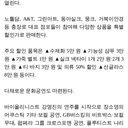
열린다.
노틀담, A&T, 그린아트, 동아실크, 뭉크, 거북이안경
등 충장로 대표 점포들이 참여해 다양한 상품을 특별
할인가로 판매한다.
주요 할인 품목은 ▲수제화 5만 원 ▲기능성 샴푸 3만
원 ▲가죽 벨트 1만 원 ▲실크 넥타이 1개 2만 원·2개 3
만 원 ▲티·바지 3만 원 및 의류 50% 할인 ▲선글라스
8만 원 등이다.
다채로운 문화공연도 마련된다.
바이올리니스트 강명진의 연주를 시작으로 장소영의
어쿠스틱 기타·보컬 공연, GB버스킹의 비트박스·보컬
무대, 팝페라 그룹 크로스포맨 공연, 플루티스트 나리