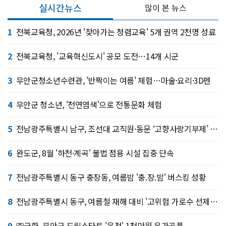
실시간뉴스
많이 본 뉴스
1
전북교육청, 2026년 '찾아가는 청렴교육' 5개 권역 2천명 성료
2
전북교육청, '교육혁신도시' 공모 도전…14개 시군
3
무안군청소년수련관, '반짝이는 여름' 체험…마술·요리·3D펜
4
무안군 청소년, '천연염색'으로 전통문화 체험
5
전남광주특별시 남구, 조선대 교직원·동문 ‘고향사랑기부제’ 협약
6
완도군, 8월 '하천·계곡' 불법 점용 시설 집중 단속
7
전남광주특별시 동구 충장동, 여름밤 '충.장.밤' 버스킹 성황
8
전남광주특별시 동구, 여름철 재해 대비 '고위험 가로수 선제 정비'
9
㈜금화, 무안군 드림스타트 '온정' 1천만원 육가공품