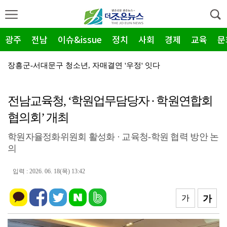
광주
전남
이슈&issue
정치
사회
경제
교육
문
장흥군-서대문구 청소년, 자매결연 '우정' 잇다
순천농협 주암지점, 교촌치킨 연계 청양홍고추 11농가 …
전남교육청, ‘학원업무담당자 · 학원연합회
장흥군, 폭염·가뭄 '긴급 대책회의' 개최... "피해…
협의회’ 개최
광주지방보훈청, 백범 김구 150주년: 청렴·적극행정 …
학원자율정화위원회 활성화 · 교육청-학원 협력 방안 논
전남광주특별시, 해남 '400MW 태양광' 착공…SK하…
의
농어촌공사 전남본부, 2026년 전남광주 통합특별시 워…
입력 : 2026. 06. 18(목) 13:42
전남광주특별시 '폭염 비상', 온열질환 고위험군 특별 …
(재)전라남도청소년미래재단, 아동·청소년 범죄예방 캠페…
가
가
영암 가뭄 '비상'… 서삼석 농해수위원장, 현장 점검