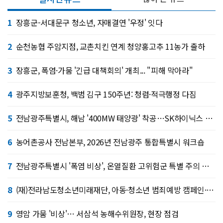
1
장흥군-서대문구 청소년, 자매결연 '우정' 잇다
2
순천농협 주암지점, 교촌치킨 연계 청양홍고추 11농가 출하
3
장흥군, 폭염·가뭄 '긴급 대책회의' 개최... "피해 막아라"
4
광주지방보훈청, 백범 김구 150주년: 청렴·적극행정 다짐
5
전남광주특별시, 해남 '400MW 태양광' 착공…SK하이닉스 공급
6
농어촌공사 전남본부, 2026년 전남광주 통합특별시 워크숍
7
전남광주특별시 '폭염 비상', 온열질환 고위험군 특별 주의 당부
8
(재)전라남도청소년미래재단, 아동·청소년 범죄예방 캠페인·연합 아웃리치
9
영암 가뭄 '비상'… 서삼석 농해수위원장, 현장 점검