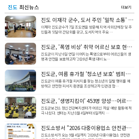
진도
최신뉴스
더보기
진도 이재각 군수, 도서 주민 '밀착 소통' 현장 누벼
이재각 진도군수가 7일 조도면을 방문해 지역 사회단체장 및 주
민들과 잇달아 간담회를 갖고, 도서지역의 주요 …
진도군, '폭염 비상' 취약 어르신 보호 현안 점검
진도군이 지난 6일 연일 이어지는 폭염으로부터 어르신들의 생
명과 안전을 보호하고자 '2026년 폭염 대비 노…
진도군, 여름 휴가철 '청소년 보호' 범죄예방 캠페인
진도군이 여름 휴가철 피서지를 찾는 청소년의 일탈 행위를 예
방하고 안전한 피서지 환경을 조성하고자 민관검 합…
진도군, '생명지킴이' 453명 양성…어르신 자살 예방
진도군보건소 정신건강복지센터가 어르신 자살 예방 활동에 적
극 나섰다. 센터는 지난 8월 4일부터 6일까지 …
진도소방서 "2026 다중이용업소 안전관리 우수 인증제" 신청 홍보
진도소방서가 오는 9월 4일까지 '2026년 다중이용업소 안전관