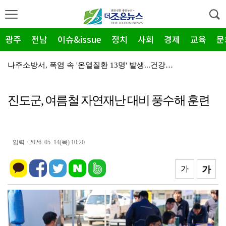
광주
전남
이슈&issue
정치
사회
경제
교육
문
나주소방서, 폭염 속 '온열질환 13명' 발생...건강…
전북교육청 '2026 고교생 수학 학력 신장 캠프' 개…
진도군, 여름철 자연재난 대비 풍수해 훈련
민형배·김산 무안 회동, 군공항 이전 '상생 해법' 찾…
나주소방서-나주시 '안전 채운다', 재난취약가구 주거환…
광주시남자단기청소년쉼터, 바보의나눔 가정 밖 청소년 A…
입력 : 2026. 05. 14(목) 10:20
광주시남자단기청소년쉼터 청소년 2명, 롯데 장학재단 '…
가
가
광양제철소, 독거노인 마음이음 4천만원 사업비 전달
광산구자원봉사센터, 폭염 '심각'…통합지원단 출정
중소벤처기업부, 2026년 지방소멸대응 유공 포상 후보…