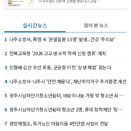
리 우수업소 인증제' 신청을 받는다고 23일 …
실시간뉴스
많이 본 뉴스
1
나주소방서, 폭염 속 '온열질환 13명' 발생...건강 '주의보'
2
전북교육청 '2026 고교생 수학 학력 신장 캠프' 개최
3
민형배·김산 무안 회동, 군공항 이전 '상생 해법' 찾는다
4
나주소방서-나주시 '안전 채운다', 재난취약가구 주거환경 개선
5
광주시남자단기청소년쉼터, 바보의나눔 가정 밖 청소년 AI 서울 캠프
6
광주시남자단기청소년쉼터 청소년 2명, 롯데 장학재단 '장혜선 가정 밖 청소년 장학금' 선정
7
광양제철소, 독거노인 마음이음 4천만원 사업비 전달