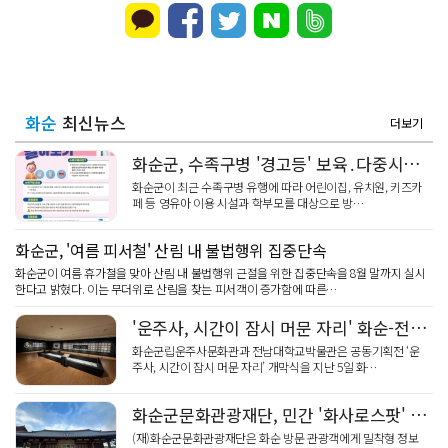
화순
최신뉴스
더보기
화순군, 수족구병 '경고등' 보육․다중시설 방역관리 강화
화순군이 최근 수족구병 유행에 따라 어린이집, 유치원, 키즈카
페 등 영유아 이용 시설과 학부모를 대상으로 방…
화순군, '여름 피서철' 산림 내 불법행위 집중단속
화순군이 여름 휴가철을 맞아 산림 내 불법행위 근절을 위한 집중단속을 8월 말까지 실시
한다고 밝혔다. 이는 무더위로 산림을 찾는 피서객이 증가함에 따른…
'운주사, 시간이 잠시 머문 자리' 화순-전남대 박물관 공동기획전
화순군립운주사문화관과 전남대학교박물관은 공동기획전 ‘운
주사, 시간이 잠시 머문 자리’ 개막식을 지난 5일 화…
화순군문화관광재단, 민간 '화사로스팟' 모집... 내 가게가 관광안내소?
(재)화순군문화관광재단은 화순 방문 관광객에게 밀착형 정보