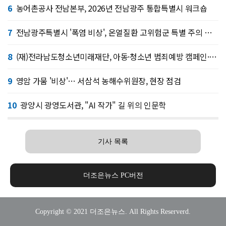
6
농어촌공사 전남본부, 2026년 전남광주 통합특별시 워크숍
7
전남광주특별시 '폭염 비상', 온열질환 고위험군 특별 주의 당부
8
(재)전라남도청소년미래재단, 아동·청소년 범죄예방 캠페인·연합 아웃리치
9
영암 가뭄 '비상'… 서삼석 농해수위원장, 현장 점검
10
광양시 광영도서관, "AI 작가" 길 위의 인문학
기사 목록
더조은뉴스 PC버전
Copyright © 2021 더조은뉴스. All Rights Reserverd.