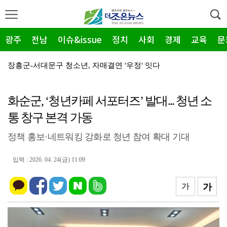
광주
전남
이슈&issue
정치
사회
경제
교육
문
장흥군-서대문구 청소년, 자매결연 '우정' 잇다
순천농협 주암지점, 교촌치킨 연계 청양홍고추 11농가 …
화순군, ‘청년카페 서포터즈’ 발대... 청년 소
장흥군, 폭염·가뭄 '긴급 대책회의' 개최... "피해…
통 창구 본격 가동
광주지방보훈청, 백범 김구 150주년: 청렴·적극행정 …
정책 홍보·네트워킹 강화로 청년 참여 확대 기대
전남광주특별시, 해남 '400MW 태양광' 착공…SK하…
농어촌공사 전남본부, 2026년 전남광주 통합특별시 워…
입력 : 2026. 04. 24(금) 11:09
전남광주특별시 '폭염 비상', 온열질환 고위험군 특별 …
가
가
(재)전라남도청소년미래재단, 아동·청소년 범죄예방 캠페…
영암 가뭄 '비상'… 서삼석 농해수위원장, 현장 점검