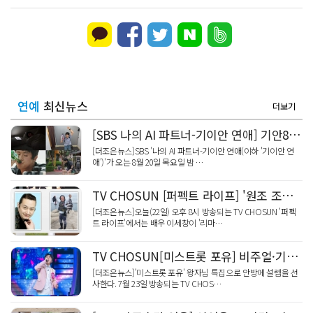
연예
최신뉴스
더보기
[SBS 나의 AI 파트너-기이안 연애] 기안84, AI와 사랑에 빠질 수 있을까? SBS 기이안 연애, 국…
[더조은뉴스]SBS '나의 AI 파트너-기이안 연애(이하 '기이안 연
애')'가 오는 8월 20일 목요일 밤 …
TV CHOSUN [퍼펙트 라이프] '원조 조각 미남' 배우 이세창 출격! 돌연 '가수' 데뷔한 사연은?
[더조은뉴스]오늘(22일) 오후 8시 방송되는 TV CHOSUN '퍼펙
트 라이프'에서는 배우 이세창이 '리마…
TV CHOSUN[미스트롯 포유] 비주얼·기럭지·미성 다 갖췄다! '피겨 왕자' 차준환 보컬 트레이너 깜짝 …
[더조은뉴스]'미스트롯 포유' 왕자님 특집으로 안방에 설렘을 선
사한다. 7월 23일 방송되는 TV CHOS…