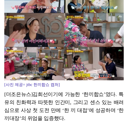
영암군민속씨름단 '영민씨', 111회 우승…영암 대표 …
[사진 제공= jtbc 한끼합쇼 캡처]
[더조은뉴스]김희선이기에 가능한 ‘한끼합쇼’였다. 특
유의 친화력과 따뜻한 인간미, 그리고 센스 있는 배려
심으로 사상 첫 도전 만에 ‘한 끼 대접’에 성공하며 ‘한
끼대장’의 위엄을 입증했다.