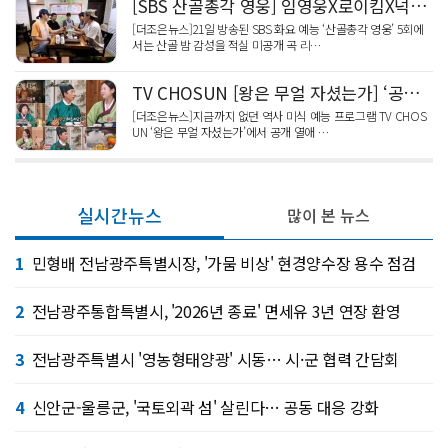
[SBS 산골총각 영웅] 임영웅X로이킴X넉살, 미공개 곡 최초 공개!? 임영웅 곡 작업 비하인드 대방출!
[더조은뉴스]21일 방송된 SBS 화요 예능 ‘산골총각 영웅’ 5회에
서는 산골 밤 감성을 적실 미공개 곡 리…
TV CHOSUN [왕은 무얼 자셨는가] ‘공개연애’ 지예은, ‘조선 최장수 왕’ 영조 레시피에 관심 이유는…
[더조은뉴스]지금까지 없던 역사 미식 예능 프로그램 TV CHOS
UN ‘왕은 무얼 자셨는가’에서 공개 열애 …
실시간뉴스
많이 본 뉴스
1
민형배 전남광주특별시장, '가뭄 비상' 현경양수장 용수 점검
2
전남광주통합특별시, '2026년 종료' 면세유 3년 연장 환영
3
전남광주특별시 '영농형태양광' 시동… 시·군 협력 간담회
4
신안군-울릉군, '국토외곽 섬' 살린다… 공동 대응 강화