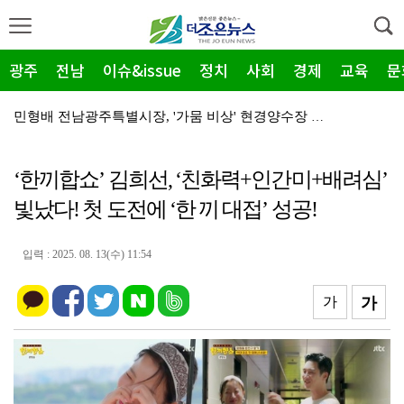
광주
전남
이슈&issue
정치
사회
경제
교육
문
민형배 전남광주특별시장, '가뭄 비상' 현경양수장 용수…
전남광주통합특별시, '2026년 종료' 면세유 3년 연…
‘한끼합쇼’ 김희선, ‘친화력+인간미+배려심’
전남광주특별시 '영농형태양광' 시동… 시·군 협력 간담…
빛났다! 첫 도전에 ‘한 끼 대접’ 성공!
신안군-울릉군, '국토외곽 섬' 살린다… 공동 대응 강…
영암군, '혁신공감 특강' 개최…우원식 등 3회 강연
입력 : 2025. 08. 13(수) 11:54
장성군, 평생학습센터 '활짝'…총 14곳 거점 확대
가
가
영암 대불렉시안, 임대보증금 보증 가입 완료…'주거 안…
전남광주특별시 광산구, 여름 '식중독 비상' 예방 캠페…
'영암군 가스판매협회', "미래 인재" 300만 원 장…