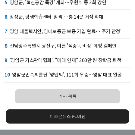
5
영암군, '혁신공감 특강' 개최…우원식 등 3회 강연
6
장성군, 평생학습센터 '활짝'…총 14곳 거점 확대
7
영암 대불렉시안, 임대보증금 보증 가입 완료…'주거 안정'
8
전남광주특별시 광산구, 여름 '식중독 비상' 예방 캠페인
9
'영암군 가스판매협회', "미래 인재" 300만 원 장학금 쾌척
10
영암군민속씨름단 '영민씨', 111회 우승…영암 대표 얼굴
기사 목록
더조은뉴스 PC버전