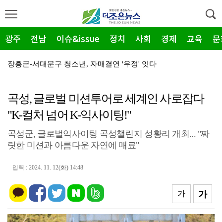
광주
전남
이슈&issue
정치
사회
경제
교육
문
장흥군-서대문구 청소년, 자매결연 '우정' 잇다
순천농협 주암지점, 교촌치킨 연계 청양홍고추 11농가 …
곡성, 글로벌 미션투어로 세계인 사로잡다
장흥군, 폭염·가뭄 '긴급 대책회의' 개최... "피해…
"K-컬처 넘어 K-익사이팅!"
광주지방보훈청, 백범 김구 150주년: 청렴·적극행정 …
곡성군, 글로벌익사이팅 곡성챌린지 성황리 개최... "짜
전남광주특별시, 해남 '400MW 태양광' 착공…SK하…
릿한 미션과 아름다운 자연에 매료"
농어촌공사 전남본부, 2026년 전남광주 통합특별시 워…
입력 : 2024. 11. 12(화) 14:48
전남광주특별시 '폭염 비상', 온열질환 고위험군 특별 …
(재)전라남도청소년미래재단, 아동·청소년 범죄예방 캠페…
가
가
영암 가뭄 '비상'… 서삼석 농해수위원장, 현장 점검