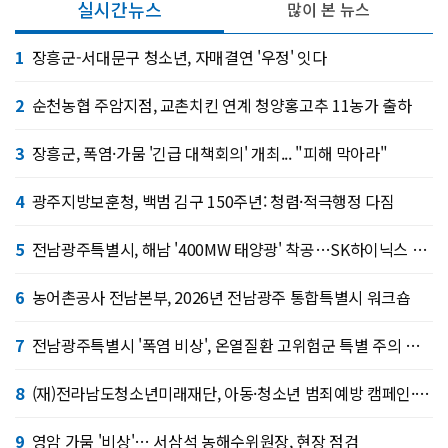
실시간뉴스
많이 본 뉴스
1
장흥군-서대문구 청소년, 자매결연 '우정' 잇다
2
순천농협 주암지점, 교촌치킨 연계 청양홍고추 11농가 출하
3
장흥군, 폭염·가뭄 '긴급 대책회의' 개최... "피해 막아라"
4
광주지방보훈청, 백범 김구 150주년: 청렴·적극행정 다짐
5
전남광주특별시, 해남 '400MW 태양광' 착공…SK하이닉스 공급
6
농어촌공사 전남본부, 2026년 전남광주 통합특별시 워크숍
7
전남광주특별시 '폭염 비상', 온열질환 고위험군 특별 주의 당부
8
(재)전라남도청소년미래재단, 아동·청소년 범죄예방 캠페인·연합 아웃리치
9
영암 가뭄 '비상'… 서삼석 농해수위원장, 현장 점검