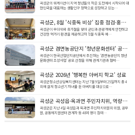
곡성군의 워케이션이 지역 청년들의 작은 도전에서 시작되어 대
한민국을 대표하는 생활인구 정책으로 성장하고 있는…
곡성군, 8월 '식중독 비상' 집중 점검·홍보 총력
곡성군이 무더위와 휴가철을 맞아 군민과 관광객에게 안전하고
건강한 먹거리 환경을 제공하고자 '8월 식중독 예…
곡성군 겸면농공단지 '청년문화센터' 공모 총력
곡성군이 한국산업단지공단에서 추진하는 ‘겸면농공단지 청년
문화센터 조성사업’ 공모 선정을 위해 관계기관과 협력…
곡성군 2026년 '행복한 아버지 학교' 성료
곡성군청소년상담복지센터는 지난 7월 9일부터 25일까지 총 4
회에 걸쳐 청소년기 자녀를 둔 아버지를 대상으로…
곡성군 곡성읍·옥과면 주민자치위, 역량강화 워크숍
곡성군은 지난 4일 곡성읍과 옥과면 주민자치위원회 위원, 공무
원, 공동체지원센터 관계자 등 40여 명이 참여…