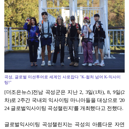
광양시 광영도서관, "AI 작가" 길 위의 인문학
곡성, 글로벌 미션투어로 세계인 사로잡다 "K-컬처 넘어 K-익사이
팅!"
[더조은뉴스]전남 곡성군은 지난 2, 3일(1차), 8, 9일(2
차)로 2주간 국내외 익사이팅 마니아들을 대상으로 '20
24 글로벌익사이팅 곡성챌린지'를 개최했다고 전했다.
글로벌익사이팅 곡성챌린지는 곡성의 아름다운 자연