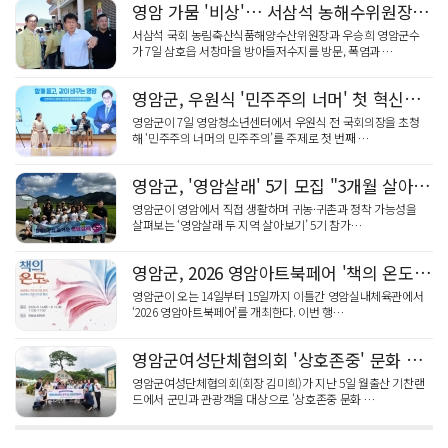
영암 가뭄 '비상'… 서삼석 농해수위원장, 현장 점검
서삼석 국회 농림축산식품해양수산위원장과 우승희 영암군수
가 7일 삼호읍 서창마을 방아들저수지를 방문, 폭염과 …
영암군, 우원식 '민주주의 너머' 첫 혁신공감 특강
영암군이 7일 영암청소년센터에서 우원식 전 국회의장을 초청
해 ‘민주주의 너머의 민주주의’를 주제로 첫 번째 …
영암군, '영암살래' 5기 모집 "3개월 살아보니"
영암군이 영암에서 직접 생활하며 귀농·귀촌과 정착 가능성을
살펴보는 ‘영암살래 두 지역 살아보기’ 5기 참가…
영암군, 2026 영암아트북페어 '책의 온도' 개막
영암군이 오는 14일부터 15일까지 이틀간 영암실내체육관에서
‘2026 영암아트북페어’를 개최한다. 이번 행…
영암군여성단체협의회 '상호존중' 문화 캠페인
영암군여성단체협의회(회장 김미희)가 지난 5일 월출산 기찬랜
드에서 군민과 관광객을 대상으로 '상호존중 문화 …