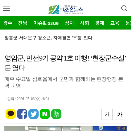
광주
전남
이슈&issue
정치
사회
경제
교육
문
장흥군-서대문구 청소년, 자매결연 '우정' 잇다
순천농협 주암지점, 교촌치킨 연계 청양홍고추 11농가 …
영암군, 민선9기 공약 1호 이행! ‘현장군수실’
장흥군, 폭염·가뭄 '긴급 대책회의' 개최... "피해…
문 열다
광주지방보훈청, 백범 김구 150주년: 청렴·적극행정 …
매주 수요일 삼호읍에서 군민과 함께하는 현장행정 본
전남광주특별시, 해남 '400MW 태양광' 착공…SK하…
격 운영
농어촌공사 전남본부, 2026년 전남광주 통합특별시 워…
입력 : 2026. 07. 08(수) 18:04
전남광주특별시 '폭염 비상', 온열질환 고위험군 특별 …
(재)전라남도청소년미래재단, 아동·청소년 범죄예방 캠페…
가
가
영암 가뭄 '비상'… 서삼석 농해수위원장, 현장 점검