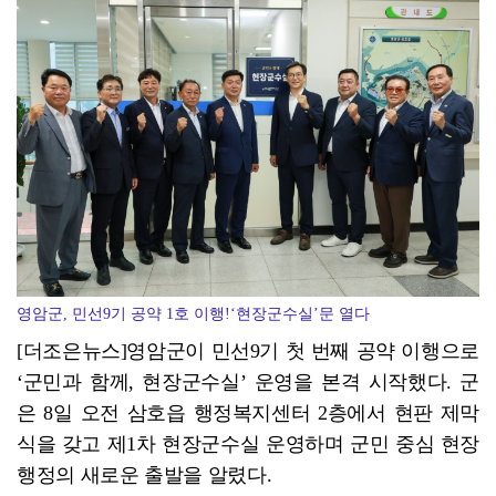
광양시 광영도서관, "AI 작가" 길 위의 인문학
영암군, 민선9기 공약 1호 이행!‘현장군수실’문 열다
[더조은뉴스]영암군이 민선9기 첫 번째 공약 이행으로
‘군민과 함께, 현장군수실’ 운영을 본격 시작했다. 군
은 8일 오전 삼호읍 행정복지센터 2층에서 현판 제막
식을 갖고 제1차 현장군수실 운영하며 군민 중심 현장
행정의 새로운 출발을 알렸다.