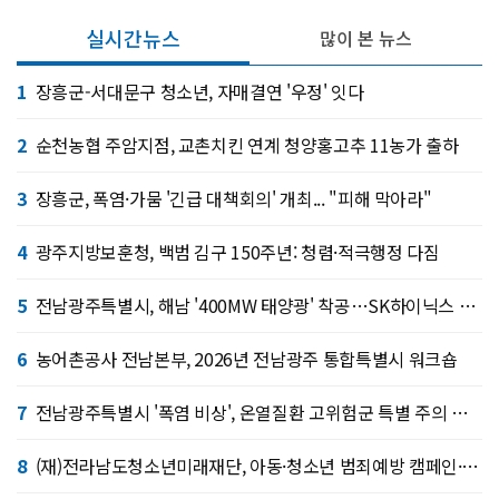
실시간뉴스
많이 본 뉴스
1
장흥군-서대문구 청소년, 자매결연 '우정' 잇다
2
순천농협 주암지점, 교촌치킨 연계 청양홍고추 11농가 출하
3
장흥군, 폭염·가뭄 '긴급 대책회의' 개최... "피해 막아라"
4
광주지방보훈청, 백범 김구 150주년: 청렴·적극행정 다짐
5
전남광주특별시, 해남 '400MW 태양광' 착공…SK하이닉스 공급
6
농어촌공사 전남본부, 2026년 전남광주 통합특별시 워크숍
7
전남광주특별시 '폭염 비상', 온열질환 고위험군 특별 주의 당부
8
(재)전라남도청소년미래재단, 아동·청소년 범죄예방 캠페인·연합 아웃리치