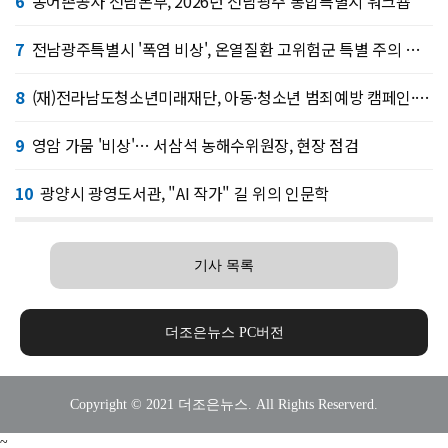
6
농어촌공사 전남본부, 2026년 전남광주 통합특별시 워크숍
7
전남광주특별시 '폭염 비상', 온열질환 고위험군 특별 주의 당부
8
(재)전라남도청소년미래재단, 아동·청소년 범죄예방 캠페인·연합 아웃리치
9
영암 가뭄 '비상'… 서삼석 농해수위원장, 현장 점검
10
광양시 광영도서관, "AI 작가" 길 위의 인문학
기사 목록
더조은뉴스 PC버전
Copyright © 2021 더조은뉴스. All Rights Reserverd.
~