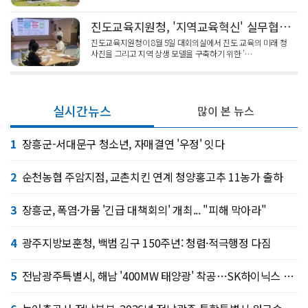
진도교육지원청, '지역교육혁신' 실무협의체 개최
진도교육지원청이 8월 5일 대회의실에서 진도 교육의 미래 청
사진을 그리고 지역 상생 모델을 구축하기 위한 '…
실시간뉴스
많이 본 뉴스
1
장흥군-서대문구 청소년, 자매결연 '우정' 잇다
2
순천농협 주암지점, 교촌치킨 연계 청양홍고추 11농가 출하
3
장흥군, 폭염·가뭄 '긴급 대책회의' 개최... "피해 막아라"
4
광주지방보훈청, 백범 김구 150주년: 청렴·적극행정 다짐
5
전남광주특별시, 해남 '400MW 태양광' 착공…SK하이닉스 공급