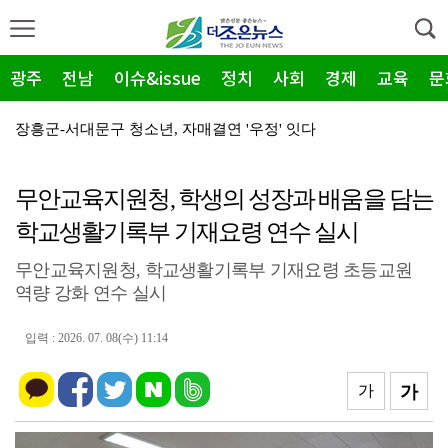
광주
전남
이슈&issue
정치
사회
경제
교육
문
장흥군-서대문구 청소년, 자매결연 '우정' 잇다
순천농협 주암지점, 교촌치킨 연계 청양홍고추 11농가 …
무안교육지원청, 학생의 성장과 배움을 담는
장흥군, 폭염·가뭄 '긴급 대책회의' 개최... "피해…
학교생활기록부 기재요령 연수 실시
광주지방보훈청, 백범 김구 150주년: 청렴·적극행정 …
무안교육지원청, 학교생활기록부 기재요령 초등교원
전남광주특별시, 해남 '400MW 태양광' 착공…SK하…
역량 강화 연수 실시
농어촌공사 전남본부, 2026년 전남광주 통합특별시 워…
입력 : 2026. 07. 08(수) 11:14
전남광주특별시 '폭염 비상', 온열질환 고위험군 특별 …
(재)전라남도청소년미래재단, 아동·청소년 범죄예방 캠페…
가
가
영암 가뭄 '비상'… 서삼석 농해수위원장, 현장 점검