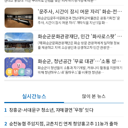
한다고 밝혔다. 이는 무더위로 산림을 찾는 피서객이 증가함에 따른…
'운주사, 시간이 잠시 머문 자리' 화순-전남대 박물관 공동기획전
화순군립운주사문화관과 전남대학교박물관은 공동기획전 ‘운
주사, 시간이 잠시 머문 자리’ 개막식을 지난 5일 화…
화순군문화관광재단, 민간 '화사로스팟' 모집... 내 가게가 관광안내소?
(재)화순군문화관광재단은 화순 방문 관광객에게 밀착형 정보
를 제공하고 지역 소상공인과 상생하고자 민간 관광안…
화순군, 청년공간 '무료 대관'…'소통 성장' 거점된다
화순군이 청년들의 소통과 자기계발, 커뮤니티 활동을 지원하기
위해 청년하우스 내 ‘돔하우스’를 비롯한 청년공…
실시간뉴스
많이 본 뉴스
1
장흥군-서대문구 청소년, 자매결연 '우정' 잇다
2
순천농협 주암지점, 교촌치킨 연계 청양홍고추 11농가 출하