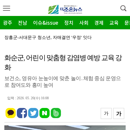
광주
전남
이슈&issue
정치
사회
경제
교육
문
장흥군-서대문구 청소년, 자매결연 '우정' 잇다
순천농협 주암지점, 교촌치킨 연계 청양홍고추 11농가 …
화순군, 어린이 맞춤형 감염병 예방 교육 강
장흥군, 폭염·가뭄 '긴급 대책회의' 개최... "피해…
화
광주지방보훈청, 백범 김구 150주년: 청렴·적극행정 …
보건소, 영유아 눈높이에 맞춘 놀이․체험 중심 운영으
전남광주특별시, 해남 '400MW 태양광' 착공…SK하…
로 참여도와 흥미 높여
농어촌공사 전남본부, 2026년 전남광주 통합특별시 워…
입력 : 2026. 05. 20(수) 16:08
전남광주특별시 '폭염 비상', 온열질환 고위험군 특별 …
(재)전라남도청소년미래재단, 아동·청소년 범죄예방 캠페…
가
가
영암 가뭄 '비상'… 서삼석 농해수위원장, 현장 점검