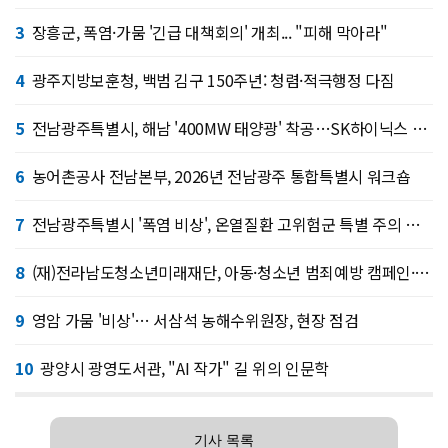
3
장흥군, 폭염·가뭄 '긴급 대책회의' 개최... "피해 막아라"
4
광주지방보훈청, 백범 김구 150주년: 청렴·적극행정 다짐
5
전남광주특별시, 해남 '400MW 태양광' 착공…SK하이닉스 공급
6
농어촌공사 전남본부, 2026년 전남광주 통합특별시 워크숍
7
전남광주특별시 '폭염 비상', 온열질환 고위험군 특별 주의 당부
8
(재)전라남도청소년미래재단, 아동·청소년 범죄예방 캠페인·연합 아웃리치
9
영암 가뭄 '비상'… 서삼석 농해수위원장, 현장 점검
10
광양시 광영도서관, "AI 작가" 길 위의 인문학
기사 목록