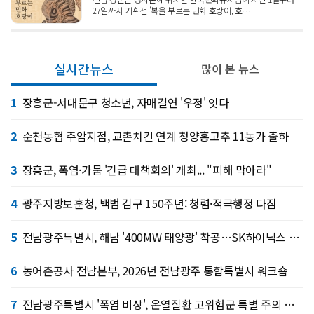
27일까지 기획전 '복을 부르는 민화 호랑이, 호…
실시간뉴스
많이 본 뉴스
1
장흥군-서대문구 청소년, 자매결연 '우정' 잇다
2
순천농협 주암지점, 교촌치킨 연계 청양홍고추 11농가 출하
3
장흥군, 폭염·가뭄 '긴급 대책회의' 개최... "피해 막아라"
4
광주지방보훈청, 백범 김구 150주년: 청렴·적극행정 다짐
5
전남광주특별시, 해남 '400MW 태양광' 착공…SK하이닉스 공급
6
농어촌공사 전남본부, 2026년 전남광주 통합특별시 워크숍
7
전남광주특별시 '폭염 비상', 온열질환 고위험군 특별 주의 당부