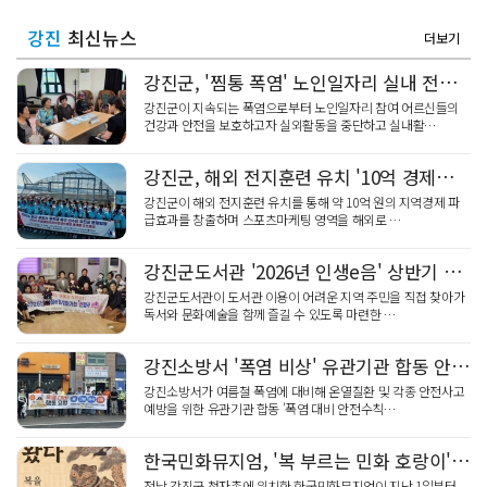
강진
최신뉴스
더보기
강진군, '찜통 폭염' 노인일자리 실내 전환…안전교육 강화
강진군이 지속되는 폭염으로부터 노인일자리 참여 어르신들의
건강과 안전을 보호하고자 실외활동을 중단하고 실내활…
강진군, 해외 전지훈련 유치 '10억 경제효과' 스포츠관광 활성화
강진군이 해외 전지훈련 유치를 통해 약 10억 원의 지역경제 파
급효과를 창출하며 스포츠마케팅 영역을 해외로 …
강진군도서관 '2026년 인생e음' 상반기 공연 성료
강진군도서관이 도서관 이용이 어려운 지역 주민을 직접 찾아가
독서와 문화예술을 함께 즐길 수 있도록 마련한 …
강진소방서 '폭염 비상' 유관기관 합동 안전수칙 홍보
강진소방서가 여름철 폭염에 대비해 온열질환 및 각종 안전사고
예방을 위한 유관기관 합동 '폭염 대비 안전수칙…
한국민화뮤지엄, '복 부르는 민화 호랑이' 기획전
전남 강진군 청자촌에 위치한 한국민화뮤지엄이 지난 1일부터