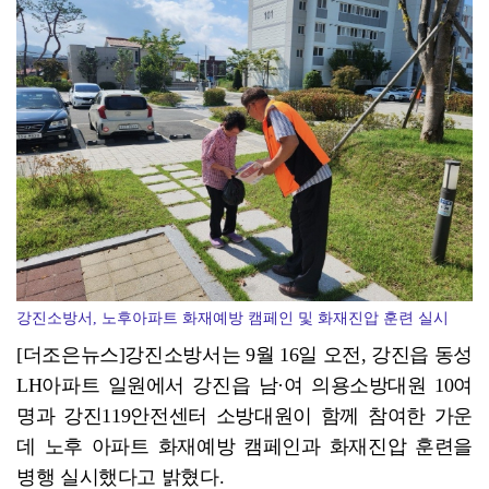
광양시 광영도서관, "AI 작가" 길 위의 인문학
강진소방서, 노후아파트 화재예방 캠페인 및 화재진압 훈련 실시
[더조은뉴스]강진소방서는 9월 16일 오전, 강진읍 동성
LH아파트 일원에서 강진읍 남·여 의용소방대원 10여
명과 강진119안전센터 소방대원이 함께 참여한 가운
데 노후 아파트 화재예방 캠페인과 화재진압 훈련을
병행 실시했다고 밝혔다.