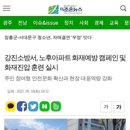
광주
전남
이슈&issue
정치
사회
경제
교육
문
장흥군-서대문구 청소년, 자매결연 '우정' 잇다
순천농협 주암지점, 교촌치킨 연계 청양홍고추 11농가 …
강진소방서, 노후아파트 화재예방 캠페인 및
장흥군, 폭염·가뭄 '긴급 대책회의' 개최... "피해…
화재진압 훈련 실시
광주지방보훈청, 백범 김구 150주년: 청렴·적극행정 …
주민 참여형 안전문화 확산과 현장 대응역량 강화
전남광주특별시, 해남 '400MW 태양광' 착공…SK하…
농어촌공사 전남본부, 2026년 전남광주 통합특별시 워…
입력 : 2025. 09. 16(화) 18:52
전남광주특별시 '폭염 비상', 온열질환 고위험군 특별 …
가
가
(재)전라남도청소년미래재단, 아동·청소년 범죄예방 캠페…
영암 가뭄 '비상'… 서삼석 농해수위원장, 현장 점검