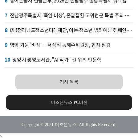
6
농어촌공사 전남본부, 2026년 전남광주 통합특별시 워크숍
7
전남광주특별시 '폭염 비상', 온열질환 고위험군 특별 주의 당부
8
(재)전라남도청소년미래재단, 아동·청소년 범죄예방 캠페인·연합 아웃리치
9
영암 가뭄 '비상'… 서삼석 농해수위원장, 현장 점검
10
광양시 광영도서관, "AI 작가" 길 위의 인문학
기사 목록
더조은뉴스 PC버전
Copyright © 2021 더조은뉴스. All Rights Reserverd.
~