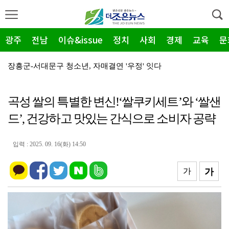
광주
전남
이슈&issue
정치
사회
경제
교육
문
장흥군-서대문구 청소년, 자매결연 '우정' 잇다
순천농협 주암지점, 교촌치킨 연계 청양홍고추 11농가 …
곡성 쌀의 특별한 변신!‘쌀쿠키세트’와 ‘쌀샌
장흥군, 폭염·가뭄 '긴급 대책회의' 개최... "피해…
드’, 건강하고 맛있는 간식으로 소비자 공략
광주지방보훈청, 백범 김구 150주년: 청렴·적극행정 …
전남광주특별시, 해남 '400MW 태양광' 착공…SK하…
입력 : 2025. 09. 16(화) 14:50
농어촌공사 전남본부, 2026년 전남광주 통합특별시 워…
가
가
전남광주특별시 '폭염 비상', 온열질환 고위험군 특별 …
(재)전라남도청소년미래재단, 아동·청소년 범죄예방 캠페…
영암 가뭄 '비상'… 서삼석 농해수위원장, 현장 점검