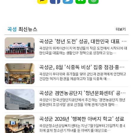
곡성
최신뉴스
더보기
곡성군 '청년 도전' 성공, 대한민국 대표 워케이션 도시
곡성군의 워케이션이 지역 청년들의 작은 도전에서 시작되어 대
한민국을 대표하는 생활인구 정책으로 성장하고 있는…
곡성군, 8월 '식중독 비상' 집중 점검·홍보 총력
곡성군이 무더위와 휴가철을 맞아 군민과 관광객에게 안전하고
건강한 먹거리 환경을 제공하고자 '8월 식중독 예…
곡성군 겸면농공단지 '청년문화센터' 공모 총력
곡성군이 한국산업단지공단에서 추진하는 ‘겸면농공단지 청년
문화센터 조성사업’ 공모 선정을 위해 관계기관과 협력…
곡성군 2026년 '행복한 아버지 학교' 성료
곡성군청소년상담복지센터는 지난 7월 9일부터 25일까지 총 4
회에 걸쳐 청소년기 자녀를 둔 아버지를 대상으로…