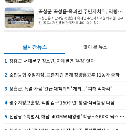
곡성군 곡성읍·옥과면 주민자치위, 역량강화 워크숍
곡성군은 지난 4일 곡성읍과 옥과면 주민자치위원회 위원, 공무
원, 공동체지원센터 관계자 등 40여 명이 참여…
실시간뉴스
많이 본 뉴스
1
장흥군-서대문구 청소년, 자매결연 '우정' 잇다
2
순천농협 주암지점, 교촌치킨 연계 청양홍고추 11농가 출하
3
장흥군, 폭염·가뭄 '긴급 대책회의' 개최... "피해 막아라"
4
광주지방보훈청, 백범 김구 150주년: 청렴·적극행정 다짐
5
전남광주특별시, 해남 '400MW 태양광' 착공…SK하이닉스 공급