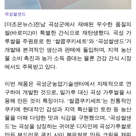
곡성쌀샌드
[더조은뉴스]전남 곡성군에서 재배된 우수한 품질의
쌀(바로미2)이 특별한 간식으로 재탄생했다. 곡성 가
루쌀을 주원료로 한 ‘쌀쿱쿠키세트’와 ‘곡성쌀샌드’가
개발돼 본격적인 생산과 판매에 돌입하며, 지역 농산
물 소비 촉진과 농가 소득 증대는 물론 건강 간식 시장
에서도 주목받고 있다.
이번 제품은 곡성군농업기술센터에서 자체적으로 연
구하여 개발한 것으로, 밀가루 대신 곡성 가루쌀을 사
용해 만든 것이 특징이다. ‘쌀쿱쿠키세트’는 전통적인
쿠키에 현대적인 감성과 지역 특산물인 토란 등 농산
물을 더해 다양한 맛과 식감을 구현했으며, ‘곡성쌀샌
드’는 곡성을 상징하는 귀여운 디자인에 곡성가루쌀로
만든 부드러운 쿠키 사이 볶은쌀로 만든 크림을 채워