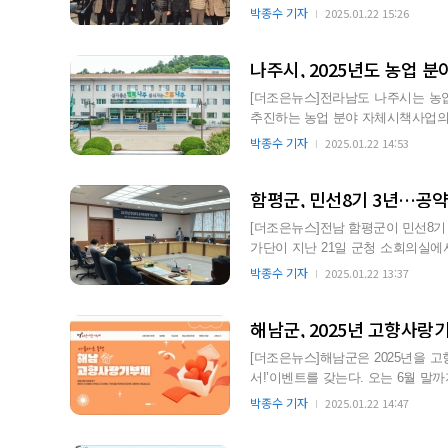
지사가 이끈 경제사절단이 …
박종수 기자
2025.01.22 15:26
나주시, 2025년도 농업 
[더조은뉴스]전라남도 나주시는 농
추진하는 농업 분야 자체시책사업의 신청
장은 더 많은 농업인들이…
박종수 기자
2025.01.22 14:53
함평군, 민선8기 3년…공약
[더조은뉴스]전남 함평군이 민선8기 공약사업 이행
가단이 지난 21일 군청 소회의실에
합 점검했다”고 밝혔…
박종수 기자
2025.01.22 13:37
해남군, 2025년 고향사랑
[더조은뉴스]해남군은 2025년을 
서!’이벤트를 갖는다. 오는 6월 말까지 운영되는 이번 이벤트는 해남군에 10만원 이상 기부한 고향
사랑기부제 참여자중…
박종수 기자
2025.01.22 14:47