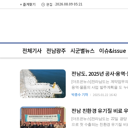
2026.08.09 05:21
+ 즐겨찾기
전체기사
전남광주
시군별뉴스
이슈&issue
전남도, 2025년 공사·용역
[더조은뉴스]전라남도는 계약업무의 
용역·물품의 사업 발주계획을 도 누
2025년 전남도 발…
박종수 기자
2025.01.22 16:42
전남 친환경 유기질 비료 
[더조은뉴스]전라남도는 22일 광
으로 첫 수출되는 친환경 유기질 비료 ‘소수나다’