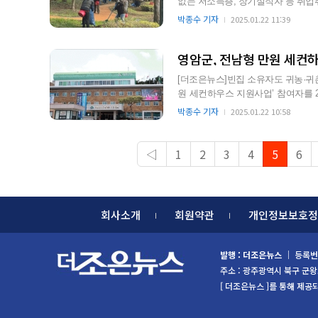
없는 저소득층, 장기실직자 등 취
해 13억원의 예산을 투입…
박종수 기자
2025.01.22 11:39
[더조은뉴스]빈집 소유자도 귀농·귀촌인도 만
원 세컨하우스 지원사업’ 참여자를 2/7일까지 접수한다. 방
높이기 위한 …
박종수 기자
2025.01.22 10:58
◁
1
2
3
4
5
6
회사소개
회원약관
개인정보보호정
발행 : 더조은뉴스
｜ 등록번호
주소 : 광주광역시 북구 군왕로 85
[ 더조은뉴스 ]를 통해 제공