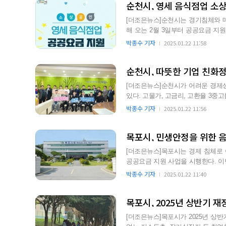
순천시, 영세 음식점업 소
[더조은뉴스]순천시는 경기침체와 
해 오는 2월 3일부터 공공요금 지원사업을 시행한다고
책 일환으로 추진하는 이번 …
박종수 기자
2025.01.22 11:58
순천시, 따뜻한 기업 친화
[더조은뉴스]순천시가 어려운 경제
있다. 고물가, 고금리, 고환율 3중고를 겪고 있는 지역 기업에 실효성 있는 맞춤형 지원정책을 펼쳐
민생경제 회복에 온…
박종수 기자
2025.01.22 11:56
목포시, 민생안정을 위한 
[더조은뉴스]목포시는 경제 침체로
공공요금 지원 사업을 시행한다. 이번 지원 사업은 전기세와 가스비 등 공공요금 부담을 덜어주기
위해 관내 영세 음식점 …
박종수 기자
2025.01.22 11:40
목포시, 2025년 상반기 
[더조은뉴스]목포시가 2025년 상반기 재