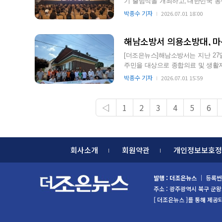
기 출범식을 개최하고,‘대한민국 농어촌수도 
성! 군민과 함께 잇…
박종수 기자
2026.07.01 18:00
해남소방서 의용소방대, 마
[더조은뉴스]해남소방서는 지난 2
주민을 대상으로 종합의료 및 생활지원 활동을 실시
증진에 기여하고, 의용소방대…
박종수 기자
2026.07.01 15:59
◁
1
2
3
4
5
6
회사소개
회원약관
개인정보보호정
발행 : 더조은뉴스
｜ 등록번호
주소 : 광주광역시 북구 군왕로 85
[ 더조은뉴스 ]를 통해 제공