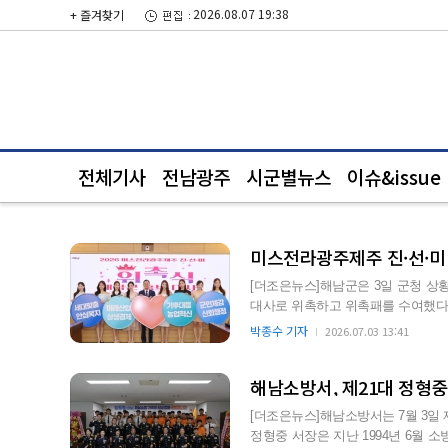
2026.08.07 19:38
+ 즐겨찾기
전체기사
전남광주
시군별뉴스
이슈&issue
미스전라광주제주 진·선·미
[더조은뉴스]해남군은 3일 군청 상황
대사로 위촉하고 위촉패를 수여했다. 이번에 위촉된 홍보대사는 지난 6월 해남군에서 열린‘2026
스코리아 지역예선…
박종수 기자
2026.07.03 13:41
해남소방서, 제21대 정형
[더조은뉴스]해남소방서는 7월 3일
정형중 서장은 지난 1994년 6월