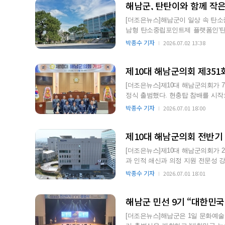
해남군, 탄탄이와 함께 작
[더조은뉴스]해남군이 일상 속 탄소
남형 탄소중립포인트제 플랫폼인‘탄소모아 탄탄이
모아 탄탄이`는 일상(Ev…
박종수 기자
2026.07.02 13:38
제10대 해남군의회 제351
[더조은뉴스]제10대 해남군의회가 7
정식 출범했다. 현충탑 참배를 시작으로 오전 9시 제351회 임시회 제1차 본회의를 열어 전반기 의
장단 선거를 …
박종수 기자
2026.07.01 18:00
제10대 해남군의회 전반기
[더조은뉴스]제10대 해남군의회가 2
과 인적 쇄신과 의정 지원 전문성 강화를 위한
존 오장…
박종수 기자
2026.07.01 18:01
해남군 민선 9기 “대한민국
[더조은뉴스]해남군은 1일 문화예술회