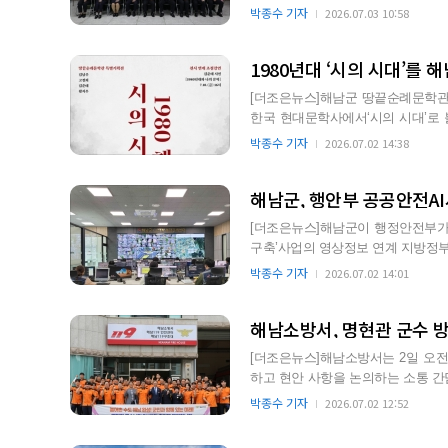
현장을 두루 경험한 …
박종수 기자
2026.07.03 10:58
1980년대 ‘시의 시대’
[더조은뉴스]해남군 땅끝순례문학관은
한국 현대문학사에서‘시의 시대’로 불
남｣을 개최한다. …
박종수 기자
2026.07.02 14:38
해남군, 행안부 공공안전A
[더조은뉴스]해남군이 행정안전부가 
구축’사업의 영상정보 연계 지방정부로 선정됐다. 이번 사업은 지방정부가
용해 양질의 인공지능…
박종수 기자
2026.07.02 14:01
해남소방서, 명현관 군수 방
[더조은뉴스]해남소방서는 2일 오
하고 현안 사항을 논의하는 소통 간담회를 가졌다고 밝혔다
남군과 해남소방서 간 유기적…
박종수 기자
2026.07.02 12:52