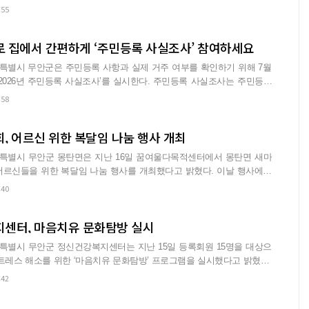
:55
 집에서 간편하게 ‘주민등록 사실조사’ 참여하세요
특별시 무안군은 주민등록 사항과 실제 거주 여부를 확인하기 위해 7월
 주민등록 사실조사’를 실시한다. 주민등록 사실조사는 주민등록
:58
, 어르신 위한 복달임 나눔 행사 개최
특별시 무안군 몽탄면은 지난 16일 꿈여울다목적센터에서 몽탄면 새마
들을 위한 복달임 나눔 행사를 개최했다고 밝혔다. 이날 행사에는
단체 관…
:40
센터, 마음치유 문화탐방 실시
특별시 무안군 정신건강복지센터는 지난 15일 등록회원 15명을 대상으
트레스 해소를 위한 ‘마음치유 문화탐방’ 프로그램을 실시했다고 밝혔다.
출…
:42