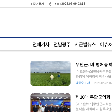
2026.08.09 03:15
+ 즐겨찾기
전체기사
전남광주
시군별뉴스
이슈&i
무안군, 벼 병해충 
[더조은뉴스]전남광주통합
환경이 이어짐에 따라 7월 
병해충 예찰과 방제…
박종수 기자
2026.07.22 16
제10대 무안군의회 개
[더조은뉴스]무안군의회는 2
원식을 개최하고 향후 4년간의 본격적인