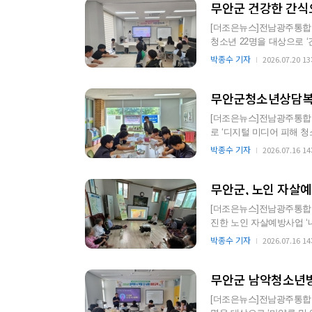
무안군 건강한 간식
[더조은뉴스]전남광주통합
청소년 22명을 대상으로 
다. 이번 교육은 청소년들
박종수 기자
2026.07.20 13
[더조은뉴스]전남광주통합
로 ‘디지털 미디어 피해 청소년 회복 
0개교를 대상으로 집단프
박종수 기자
2026.07.16 14
무안군, 노인 자살예
[더조은뉴스]전남광주통합
진한 노인 자살예방사업 ‘내
번 사업은 어르신 138…
박종수 기자
2026.07.16 14
무안군 남악청소년방
[더조은뉴스]전남광주통합