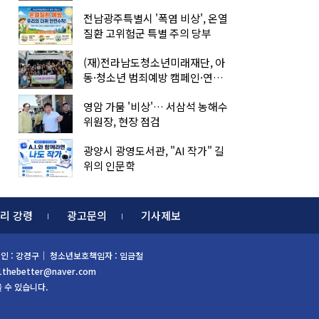
전남광주특별시 '폭염 비상', 온열
질환 고위험군 특별 주의 당부
(재)전라남도청소년미래재단, 아
동·청소년 범죄예방 캠페인·연합
아웃리치
영암 가뭄 '비상'… 서삼석 농해수
위원장, 현장 점검
광양시 광영도서관, "AI 작가" 길
위의 인문학
리 강령
광고문의
기사제보
 편집인 : 강경구｜ 청소년보호책임자 : 임금철
1thebetter@naver.com
을 수 있습니다.