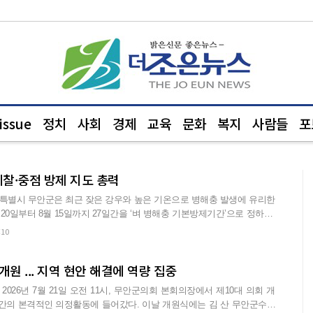
ssue
정치
사회
경제
교육
문화
복지
사람들
포
예찰·중점 방제 지도 총력
특별시 무안군은 최근 잦은 강우와 높은 기온으로 병해충 발생에 유리한
20일부터 8월 15일까지 27일간을 ‘벼 병해충 기본방제기간’으로 정하고,
:10
원 ... 지역 현안 해결에 역량 집중
026년 7월 21일 오전 11시, 무안군의회 본회의장에서 제10대 의회 개
 의정활동에 들어갔다. 이날 개원식에는 김 산 무안군수를