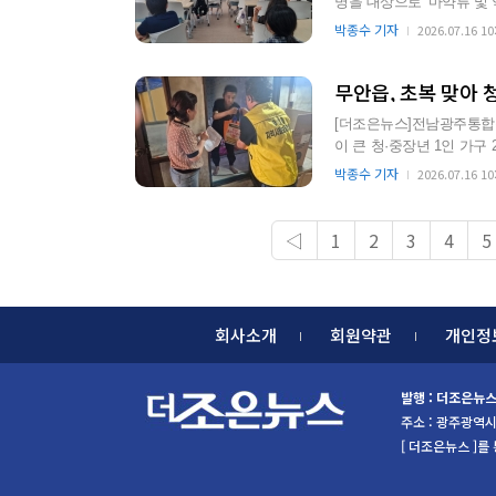
명을 대상으로 ‘마약류 및 약물 오·남용 
한국마약퇴치운동본부 소
박종수 기자
2026.07.16 10
무안읍, 초복 맞아 
[더조은뉴스]전남광주통합특
이 큰 청·중장년 1인 가구
업을 추진했다. 이…
박종수 기자
2026.07.16 10
◁
1
2
3
4
5
회사소개
회원약관
개인정
발행 : 더조은뉴
주소 : 광주광역시 북
[ 더조은뉴스 ]를