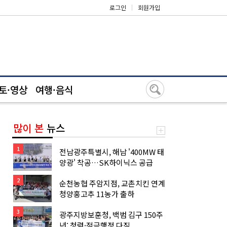
로그인
|
회원가입
토·영상
여행·음식
많이 본
뉴스
1
전남광주특별시, 해남 '400MW 태
양광' 착공…SK하이닉스 공급
2
순천농협 주암지점, 교촌치킨 연계
청양홍고추 11농가 출하
3
광주지방보훈청, 백범 김구 150주
년: 청렴·적극행정 다짐