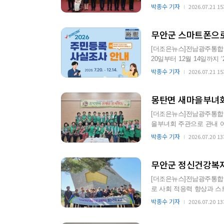
비롯한 집행부 공…
박종수 기자
2026.07.21 15
무안군 스마트폰으로
[더조은뉴스]전남광주통합
20일부터 12월 14일까지 ‘2026년
지와 실제 거주지의 …
박종수 기자
2026.07.21 15
몽탄면 새마을부녀회
[더조은뉴스]전남광주통합
을부녀회 주관으로 관내 어르신
관내 어르신과 기관·사회
박종수 기자
2026.07.20 13
무안군 정신건강복지
[더조은뉴스]전남광주통합
로 사회 적응력 향상과 스
이번 문화탐방은 평소 외
박종수 기자
2026.07.20 13