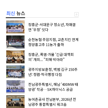
아웃리치
최신
뉴스
장흥군-서대문구 청소년, 자매결
연 '우정' 잇다
순천농협 주암지점, 교촌치킨 연계
청양홍고추 11농가 출하
장흥군, 폭염·가뭄 '긴급 대책회
의' 개최... "피해 막아라"
광주지방보훈청, 백범 김구 150주
년: 청렴·적극행정 다짐
전남광주특별시, 해남 '400MW 태
양광' 착공…SK하이닉스 공급
농어촌공사 전남본부, 2026년 전
남광주 통합특별시 워크숍