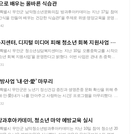
으로 배우는 올바른 식습관
특별시 무안군 남악청소년문화의집 방과후아카데미는 지난 17일 참여
‘간식을 만들며 배우는 건강한 식습관!’을 주제로 위생·영양교육을 운영했
이…
:42
무안군청소년상담복지센터, 디지털 미디어 피해 청소년 회복 지원사업 운영
특별시 무안군 청소년상담복지센터는 지난 10일 오룡중학교를 시작으
지원사업’을 운영한다고 밝혔다. 이번 사업은 관내 초·중학교 1
로…
:31
방사업 ‘내·안·愛’ 마무리
특별시 무안군은 노년기 정신건강 증진과 생명존중 문화 확산을 위해 추
·안·愛(내가 나를 안아주고 사랑하는 시간)’ 프로그램을 마무리했다. 이
:32
과후아카데미, 청소년 마약 예방교육 실시
특별시 무안군 남악청소년방과후아카데미는 지난 10일 참여 청소년 20