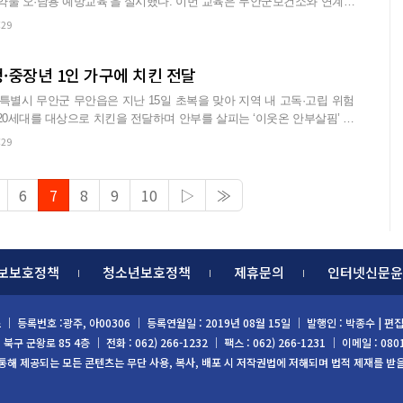
예방교육’을 실시했다. 이번 교육은 무안군보건소와 연계해
속…
:29
청·중장년 1인 가구에 치킨 전달
별시 무안군 무안읍은 지난 15일 초복을 맞아 지역 내 고독·고립 위험
 20세대를 대상으로 치킨을 전달하며 안부를 살피는 ‘이웃온 안부살핌’ 사
:29
6
7
8
9
10
▷
≫
보보호정책
청소년보호정책
제휴문의
인터넷신문윤
스
｜ 등록번호 :광주, 아00306 ｜ 등록연월일 : 2019년 08월 15일 ｜ 발행인 : 박종수 |
구 군왕로 85 4층 ｜ 전화 : 062) 266-1232 ｜ 팩스 : 062) 266-1231 ｜ 이메일 : 080
 통해 제공되는 모든 콘텐츠는 무단 사용, 복사, 배포 시 저작권법에 저해되며 법적 제재를 받