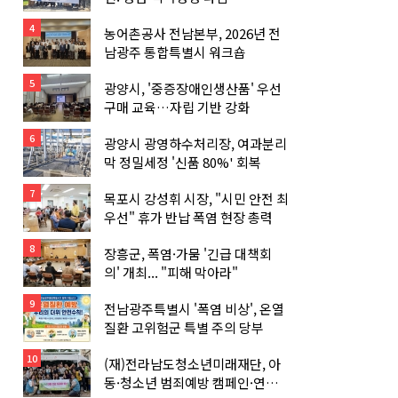
4
농어촌공사 전남본부, 2026년 전
남광주 통합특별시 워크숍
5
광양시, '중증장애인생산품' 우선
구매 교육…자립 기반 강화
6
광양시 광영하수처리장, 여과분리
막 정밀세정 '신품 80%' 회복
7
목포시 강성휘 시장, "시민 안전 최
우선" 휴가 반납 폭염 현장 총력
8
장흥군, 폭염·가뭄 '긴급 대책회
의' 개최... "피해 막아라"
9
전남광주특별시 '폭염 비상', 온열
질환 고위험군 특별 주의 당부
10
(재)전라남도청소년미래재단, 아
동·청소년 범죄예방 캠페인·연합