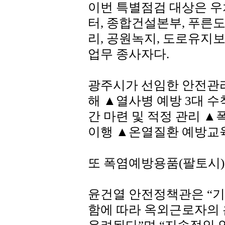
이번 특별점검 대상은 
터, 종합건설본부, 푸른도
리, 공원녹지, 도로유지보
업무 종사자다.
광주시가 선임한 안전관
해 ▲열사병 예방 3대 수
간 마련 및 적정 관리 
이행 ▲온열질환 예방교육
또 폭염예방용품(팔토시)
윤건열 안전정책관은 “기
함에 따라 옥외근로자의