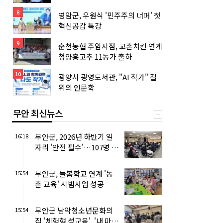
8
영암군, 우원식 '민주주의 너머' 첫
혁신공감 특강
9
순천농협 주암지점, 교촌치킨 연계
청양홍고추 11농가 출하
10
광양시 광영도서관, "AI 작가" 길
위의 인문학
무안 최신뉴스
무안군, 2026년 하반기 일
16:18
자리 '안전 필수'…107명 교
육
무안군, 늘봄학교 연계 '농
15:54
촌 교육' 시범사업 성공
무안군 남악청소년문화의
15:54
집 '체험형 성교육', '내 마음