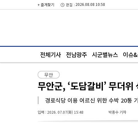
2026.08.08 10:58
+ 즐겨찾기
전체기사
전남광주
시군별뉴스
이슈&i
무안
무안군, ‘도담갈비’ 무더위
경로식당 이용 어르신 위한 수박 20통 
입력 : 2026. 07.07(화) 15:48
박종수 기자