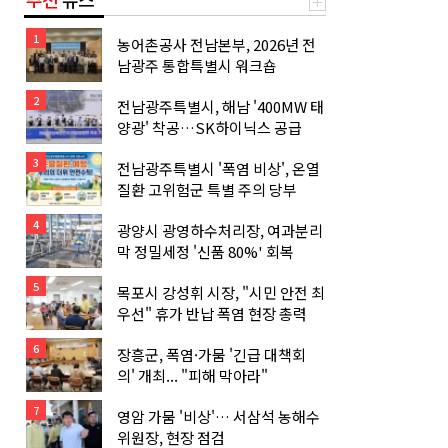
1
농어촌공사 전남본부, 2026년 전
남광주 통합특별시 워크숍
2
전남광주특별시, 해남 '400MW 태
양광' 착공…SK하이닉스 공급
3
전남광주특별시 '폭염 비상', 온열
질환 고위험군 특별 주의 당부
4
광양시 광영하수처리장, 여과분리
막 정밀세정 '신품 80%' 회복
5
목포시 강성휘 시장, "시민 안전 최
우선" 휴가 반납 폭염 현장 총력
6
장흥군, 폭염·가뭄 '긴급 대책회
의' 개최... "피해 막아라"
7
영암 가뭄 '비상'… 서삼석 농해수
위원장, 현장 점검