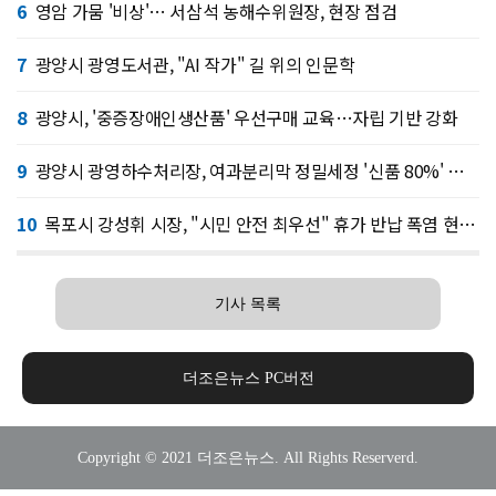
6
영암 가뭄 '비상'… 서삼석 농해수위원장, 현장 점검
7
광양시 광영도서관, "AI 작가" 길 위의 인문학
8
광양시, '중증장애인생산품' 우선구매 교육…자립 기반 강화
9
광양시 광영하수처리장, 여과분리막 정밀세정 '신품 80%' 회복
10
목포시 강성휘 시장, "시민 안전 최우선" 휴가 반납 폭염 현장 총력
기사 목록
더조은뉴스 PC버전
Copyright © 2021 더조은뉴스. All Rights Reserverd.