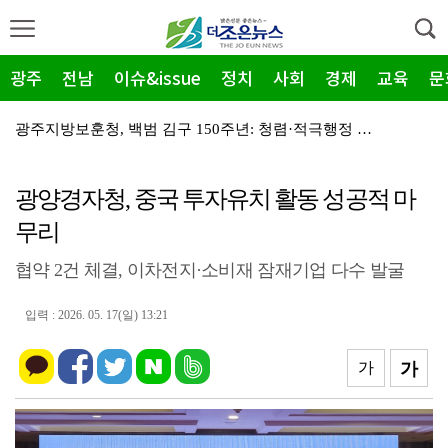
광주
전남
이슈&issue
정치
사회
경제
교육
문
광주지방보훈청, 백범 김구 150주년: 청렴·적극행정 …
전남광주특별시, 해남 '400MW 태양광' 착공…SK하…
광양경자청, 중국 투자유치 활동 성공적 마
농어촌공사 전남본부, 2026년 전남광주 통합특별시 워…
무리
전남광주특별시 '폭염 비상', 온열질환 고위험군 특별 …
협약 2건 체결, 이차전지·소비재 잠재기업 다수 발굴
(재)전라남도청소년미래재단, 아동·청소년 범죄예방 캠페…
영암 가뭄 '비상'… 서삼석 농해수위원장, 현장 점검
입력 : 2026. 05. 17(일) 13:21
광양시 광영도서관, "AI 작가" 길 위의 인문학
가
가
광양시, '중증장애인생산품' 우선구매 교육…자립 기반 …
광양시 광영하수처리장, 여과분리막 정밀세정 '신품 80…