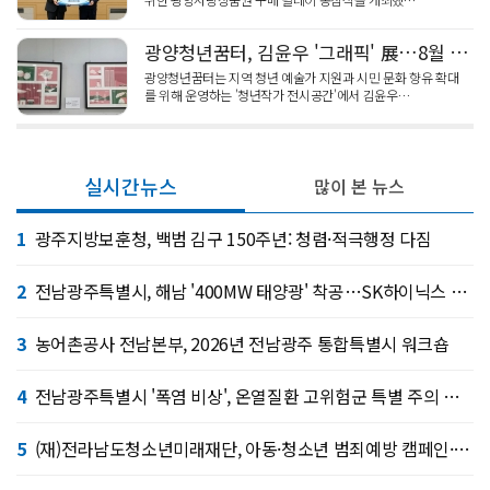
광양청년꿈터, 김윤우 '그래픽' 展…8월 한 달
광양청년꿈터는 지역 청년 예술가 지원과 시민 문화 향유 확대
를 위해 운영하는 '청년작가 전시공간'에서 김윤우…
실시간뉴스
많이 본 뉴스
1
광주지방보훈청, 백범 김구 150주년: 청렴·적극행정 다짐
2
전남광주특별시, 해남 '400MW 태양광' 착공…SK하이닉스 공급
3
농어촌공사 전남본부, 2026년 전남광주 통합특별시 워크숍
4
전남광주특별시 '폭염 비상', 온열질환 고위험군 특별 주의 당부
5
(재)전라남도청소년미래재단, 아동·청소년 범죄예방 캠페인·연합 아웃리치