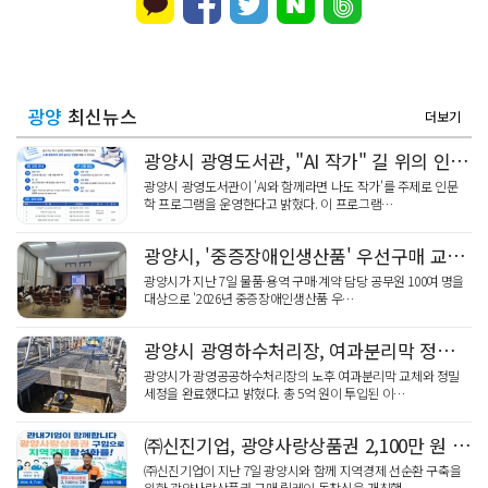
광양
최신뉴스
더보기
광양시 광영도서관, "AI 작가" 길 위의 인문학
광양시 광영도서관이 'AI와 함께라면 나도 작가'를 주제로 인문
학 프로그램을 운영한다고 밝혔다. 이 프로그램…
광양시, '중증장애인생산품' 우선구매 교육…자립 기반 강화
광양시가 지난 7일 물품·용역 구매·계약 담당 공무원 100여 명을
대상으로 '2026년 중증장애인생산품 우…
광양시 광영하수처리장, 여과분리막 정밀세정 '신품 80%' 회복
광양시가 광영공공하수처리장의 노후 여과분리막 교체와 정밀
세정을 완료했다고 밝혔다. 총 5억 원이 투입된 이…
㈜신진기업, 광양사랑상품권 2,100만 원 '통큰' 구매 릴레이 동참
㈜신진기업이 지난 7일 광양시와 함께 지역경제 선순환 구축을
위한 광양사랑상품권 구매 릴레이 동참식을 개최했…