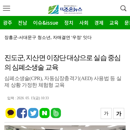
광주
전남
이슈&issue
정치
사회
경제
교육
문
장흥군-서대문구 청소년, 자매결연 '우정' 잇다
순천농협 주암지점, 교촌치킨 연계 청양홍고추 11농가 …
진도군, 지산면 이장단 대상으로 실습 중심
장흥군, 폭염·가뭄 '긴급 대책회의' 개최... "피해…
의 심폐소생술 교육
광주지방보훈청, 백범 김구 150주년: 청렴·적극행정 …
심폐소생술(CPR), 자동심장충격기(AED) 사용법 등 실
전남광주특별시, 해남 '400MW 태양광' 착공…SK하…
제 상황 가정한 체험형 교육
농어촌공사 전남본부, 2026년 전남광주 통합특별시 워…
입력 : 2026. 05. 15(금) 10:33
전남광주특별시 '폭염 비상', 온열질환 고위험군 특별 …
(재)전라남도청소년미래재단, 아동·청소년 범죄예방 캠페…
가
가
영암 가뭄 '비상'… 서삼석 농해수위원장, 현장 점검