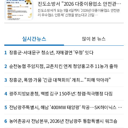
진도소방서 "2026 다중이용업소 안전관리 우수 인증제" 신청 홍보
진도소방서가 오는 9월 4일까지 '2026년 다중이용업소 안전관
리 우수업소 인증제' 신청을 받는다고 23일 …
실시간뉴스
많이 본 뉴스
1
장흥군-서대문구 청소년, 자매결연 '우정' 잇다
2
순천농협 주암지점, 교촌치킨 연계 청양홍고추 11농가 출하
3
장흥군, 폭염·가뭄 '긴급 대책회의' 개최... "피해 막아라"
4
광주지방보훈청, 백범 김구 150주년: 청렴·적극행정 다짐
5
전남광주특별시, 해남 '400MW 태양광' 착공…SK하이닉스 공급
6
농어촌공사 전남본부, 2026년 전남광주 통합특별시 워크숍