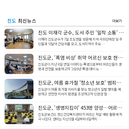
진도
최신뉴스
더보기
진도 이재각 군수, 도서 주민 '밀착 소통' 현장 누벼
이재각 진도군수가 7일 조도면을 방문해 지역 사회단체장 및 주
민들과 잇달아 간담회를 갖고, 도서지역의 주요 …
진도군, '폭염 비상' 취약 어르신 보호 현안 점검
진도군이 지난 6일 연일 이어지는 폭염으로부터 어르신들의 생
명과 안전을 보호하고자 '2026년 폭염 대비 노…
진도군, 여름 휴가철 '청소년 보호' 범죄예방 캠페인
진도군이 여름 휴가철 피서지를 찾는 청소년의 일탈 행위를 예
방하고 안전한 피서지 환경을 조성하고자 민관검 합…
진도군, '생명지킴이' 453명 양성…어르신 자살 예방
진도군보건소 정신건강복지센터가 어르신 자살 예방 활동에 적
극 나섰다. 센터는 지난 8월 4일부터 6일까지 …